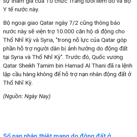
sự tham gia của Tổ chức Trăng lưỡi liềm đỏ và Bộ
Y tế nước này.
Bộ ngoại giao Qatar ngày 7/2 cũng thông báo
nước này sẽ viện trợ 10.000 căn hộ di động cho
Thổ Nhĩ Kỳ và Syria, "trong nỗ lực của Qatar góp
phần hỗ trợ người dân bị ảnh hưởng do động đất
tại Syria và Thổ Nhĩ Kỳ". Trước đó, Quốc vương
Qatar Sheikh Tamim bin Hamad Al Thani đã ra lệnh
lập cầu hàng không để hỗ trợ nạn nhân động đất ở
Thổ Nhĩ Kỳ.
(Nguồn: Ngày Nay)
Số nạn nhân thiệt mạng do động đất ở