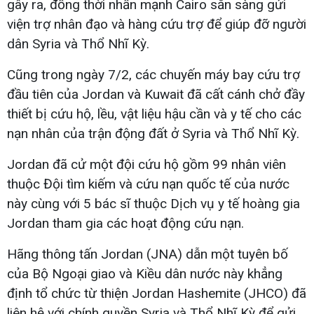
gây ra, đồng thời nhấn mạnh Cairo sẵn sàng gửi
viện trợ nhân đạo và hàng cứu trợ để giúp đỡ người
dân Syria và Thổ Nhĩ Kỳ.
Cũng trong ngày 7/2, các chuyến máy bay cứu trợ
đầu tiên của Jordan và Kuwait đã cất cánh chở đầy
thiết bị cứu hộ, lều, vật liệu hậu cần và y tế cho các
nạn nhân của trận động đất ở Syria và Thổ Nhĩ Kỳ.
Jordan đã cử một đội cứu hộ gồm 99 nhân viên
thuộc Đội tìm kiếm và cứu nạn quốc tế của nước
này cùng với 5 bác sĩ thuộc Dịch vụ y tế hoàng gia
Jordan tham gia các hoạt động cứu nạn.
Hãng thông tấn Jordan (JNA) dẫn một tuyên bố
của Bộ Ngoại giao và Kiều dân nước này khẳng
định tổ chức từ thiện Jordan Hashemite (JHCO) đã
liên hệ với chính quyền Syria và Thổ Nhĩ Kỳ để gửi