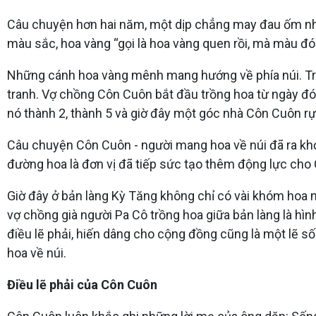
Câu chuyện hơn hai năm, một dịp chẳng may đau ốm như
màu sắc, hoa vàng “gọi là hoa vàng quen rồi, mà màu đó
Những cánh hoa vàng mênh mang hướng về phía núi. Tro
tranh. Vợ chồng Côn Cuôn bắt đầu trồng hoa từ ngày đó.
nó thành 2, thành 5 và giờ đây một góc nhà Côn Cuôn r
Câu chuyện Côn Cuôn - người mang hoa về núi đã ra khỏ
đường hoa là đơn vị đã tiếp sức tạo thêm động lực cho
Giờ đây ở bản làng Kỳ Tăng không chỉ có vài khóm hoa 
vợ chồng già người Pa Cô trồng hoa giữa bản làng là h
điều lẽ phải, hiến dâng cho cộng đồng cũng là một lẽ số
hoa về núi.
Điều lẽ phải của Côn Cuôn