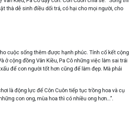
 Vân Kiều, Pa Cô dạy con. Côn Cuôn chia sẻ: “Sống thì
t thà dễ sinh điều dối trá, có hại cho mọi người, cho
c cho cuộc sống thêm được hạnh phúc. Tính cố kết cộng
à ở cộng đồng Vân Kiều, Pa Cô những việc làm sai trái
i xấu để con người tốt hơn cũng để làm đẹp. Mà phải
i là động lực để Côn Cuôn tiếp tục trồng hoa và cụ
ư những con ong, mùa hoa thì có nhiều ong hơn…”.