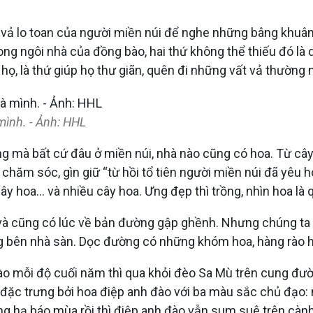
ả lo toan của người miền núi để nghe những bâng khuâng
ng ngôi nhà của đồng bào, hai thứ không thể thiếu đó là
họ, là thứ giúp họ thư giãn, quên đi những vất vả thường 
ình. - Ảnh: HHL
ng mà bất cứ đâu ở miền núi, nhà nào cũng có hoa. Từ câ
chăm sóc, gìn giữ “từ hồi tổ tiên người miền núi đã yêu h
cây hoa… và nhiều cây hoa. Ưng đẹp thì trồng, nhìn hoa là
và cũng có lúc về bản đường gập ghềnh. Nhưng chúng ta
 bên nhà sàn. Dọc đường có những khóm hoa, hàng rào 
ào mỗi độ cuối năm thì qua khỏi đèo Sa Mù trên cung đư
 đặc trưng bởi hoa điệp anh đào với ba màu sắc chủ đạo: 
ng hạ báo mùa rồi thì điệp anh đào vẫn sum suê trên càn