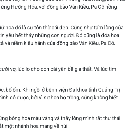
 rừng Hướng Hóa, với đồng bào Vân Kiều, Pa Cô nồng
iữ hoa đó là sự tôn thờ cái đẹp. Cũng như tấm lòng của
tin yêu hết thảy những con người. Đó cũng là đóa hoa
 cả và niềm kiêu hãnh của đồng bào Vân Kiều, Pa Cô.
i vợ, lúc lo cho con cái yên bề gia thất. Và lúc tìm
c, bố ốm. Khi ngồi ở bệnh viện Đa khoa tỉnh Quảng Trị
ình có được, bởi vì sợ hoa họ trồng, cũng không biết
ững bông hoa màu vàng và thấy lòng mình rất thư thái.
cắt một nhánh hoa mang về núi.