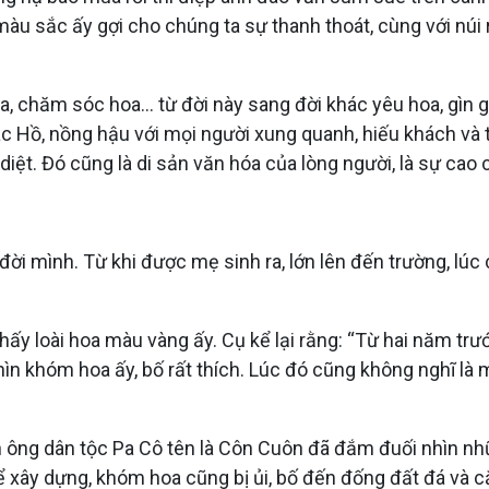
àu sắc ấy gợi cho chúng ta sự thanh thoát, cùng với núi
, chăm sóc hoa… từ đời này sang đời khác yêu hoa, gìn g
c Hồ, nồng hậu với mọi người xung quanh, hiếu khách và 
diệt. Đó cũng là di sản văn hóa của lòng người, là sự cao
mình. Từ khi được mẹ sinh ra, lớn lên đến trường, lúc cướ
y loài hoa màu vàng ấy. Cụ kể lại rằng: “Từ hai năm trướ
n khóm hoa ấy, bố rất thích. Lúc đó cũng không nghĩ là m
àn ông dân tộc Pa Cô tên là Côn Cuôn đã đắm đuối nhìn nh
để xây dựng, khóm hoa cũng bị ủi, bố đến đống đất đá và 