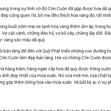
ng trong sự tình cờ đó Côn Cuôn đã gặp được hoa dã quỳ
 đẹp cũng quen rồi, bố mẹ đều thích hoa vàng đó, rất nhi
ng buổi sớm mai se lạnh hoa vàng thêm ấm áp, trong bu
 Vợ cắt cành, chồng đào hố, vợ bỏ cây, chồng lấp đất. Đầ
ực vàng sắc màu dã quỳ.
i bản làng để đến với Quỹ Phát triển những con đường ho
 Côn Cuôn làm đẹp bản làng. Hai vợ chồng Côn Cuôn được 
mà hàng trăm, hàng ngàn cây hoa dã quỳ được trồng xuống
ình ảnh đẹp nhất của mùa xuân. Nó vừa mới mẻ, vừa chắt 
ng góp thêm bông hoa vào mùa xuân. Và bất kỳ ai, vì sự p