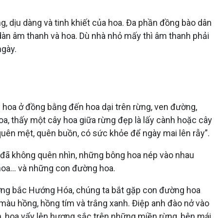
, dịu dàng và tinh khiết của hoa. Đa phần đồng bào dân
 dàn âm thanh và hoa. Dù nhà nhỏ mấy thì âm thanh phải
ngày.
y hoa ở đồng bằng đến hoa dại trên rừng, ven đường,
oa, thấy một cây hoa giữa rừng đẹp là lấy cành hoặc cây
 quên mệt, quên buồn, có sức khỏe để ngày mai lên rẫy”.
 đã không quên nhìn, những bông hoa nép vào nhau
hoa… và những con đường hoa.
ờng bắc Hướng Hóa, chúng ta bắt gặp con đường hoa
màu hồng, hồng tím và trắng xanh. Điệp anh đào nở vào
h, hoa vẩy lên hương sắc trên những miền rừng, bên mái