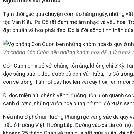
Người miền núi yêu hoa
Tạm thời gác qua chuyện cơm áo hằng ngày, những vất v
tộc Vân Kiều, Pa Cô rất đam mê âm nhạc và yêu hoa. Tro
đạt chuẩn và hoa phải đẹp. Đó là đời sống tinh thần của 
Vợ chồng Côn Cuôn bên những khóm hoa dã quỳ ở nhà m
Côn Cuôn chia sẻ với chúng tôi rằng, không chỉ ở Kỳ Tă
dọc sông suối… đều được bà con Vân Kiều, Pa Cô trồng, 
con về trồng. Từ một cây hoa lên vài cây hoa, lên mười 
Đi dọc miền núi chênh vênh, đường uốn lượn quanh co 
cạnh đường, những vườn hoa bung nở mỗi độ xuân sang
Nếu như ở phố núi Hướng Phùng rực vàng sắc dã quỳ v
trẩu ở Hướng Việt, Hướng Lập. Đường vào xã Lìa có một
khoảng 25 tháng Chạp và tràn qua hết mùa xuân, khi nắ