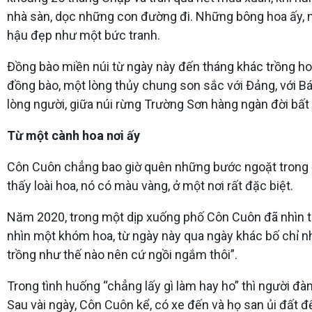
nhà sàn, dọc những con đường đi. Những bông hoa ấy, m
hậu đẹp như một bức tranh.
Đồng bào miền núi từ ngày này đến tháng khác trồng hoa
đồng bào, một lòng thủy chung son sắc với Đảng, với Bá
lòng người, giữa núi rừng Trường Sơn hàng ngàn đời bất 
Từ một cành hoa nơi ấy
Côn Cuôn chẳng bao giờ quên những bước ngoặt trong đời 
thấy loài hoa, nó có màu vàng, ở một nơi rất đặc biệt.
Năm 2020, trong một dịp xuống phố Côn Cuôn đã nhìn thấ
nhìn một khóm hoa, từ ngày này qua ngày khác bố chỉ nhì
trồng như thế nào nên cứ ngồi ngắm thôi”.
Trong tình huống “chẳng lấy gì làm hay ho” thì người đ
Sau vài ngày, Côn Cuôn kể, có xe đến và họ san ủi đất 