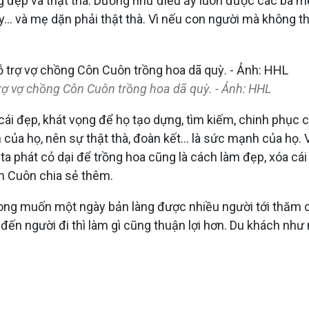
 đẹp và thật thà. Dường như điều ấy luôn được các bà mẹ
ây… và mẹ dặn phải thật thà. Vì nếu con người mà không thậ
rợ vợ chồng Côn Cuôn trồng hoa dã quỳ. - Ảnh: HHL
 cái đẹp, khát vọng để họ tạo dựng, tìm kiếm, chinh phụ
 của họ, nên sự thật thà, đoàn kết… là sức mạnh của họ. V
ta phát cỏ dại để trồng hoa cũng là cách làm đẹp, xóa cá
ôn Cuôn chia sẻ thêm.
ng muốn một ngày bản làng được nhiều người tới thăm chơ
 đến người đi thì làm gì cũng thuận lợi hơn. Du khách nh