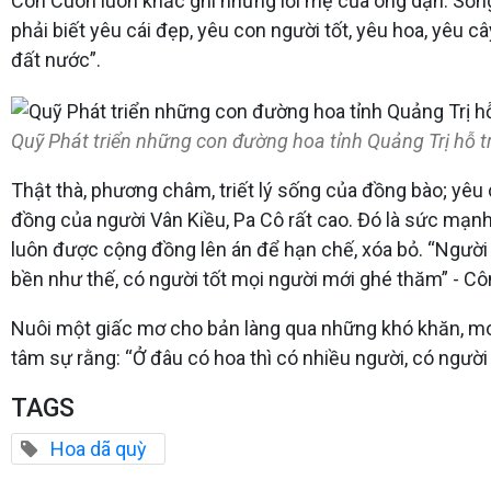
Côn Cuôn luôn khắc ghi những lời mẹ của ông dặn: Sống
phải biết yêu cái đẹp, yêu con người tốt, yêu hoa, yêu c
đất nước”.
Quỹ Phát triển những con đường hoa tỉnh Quảng Trị hỗ t
Thật thà, phương châm, triết lý sống của đồng bào; yêu
đồng của người Vân Kiều, Pa Cô rất cao. Đó là sức mạnh
luôn được cộng đồng lên án để hạn chế, xóa bỏ. “Người 
bền như thế, có người tốt mọi người mới ghé thăm” - C
Nuôi một giấc mơ cho bản làng qua những khó khăn, mo
tâm sự rằng: “Ở đâu có hoa thì có nhiều người, có người
TAGS
Hoa dã quỳ