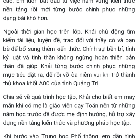
cao. Em luôn bắt đầu từ việc nắm vững kiến thức
nền tảng rồi mới từng bước chinh phục những
dạng bài khó hơn.
Ngoài thời gian học trên lớp, Khải chủ động tìm
kiếm tài liệu, luyện đề, trao đổi với thầy cô và bạn
bè để bổ sung thêm kiến thức. Chính sự bền bỉ, tính
kỷ luật và tinh thần không ngừng hoàn thiện bản
thân đã giúp Khải từng bước chinh phục những
mục tiêu đặt ra, để rồi vỡ òa niềm vui khi trở thành
thủ khoa khối A00 của tỉnh Quảng Trị.
Chia sẻ về quá trình học tập, Khải cho biết em may
mắn khi có mẹ là giáo viên dạy Toán nên từ những
năm học trước đã được mẹ định hướng, hỗ trợ xây
dựng nền tảng kiến thức và phương pháp học tập.
Khi bước vào Trung học Phổ thông, em dần hình