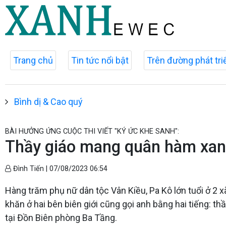
Trang chủ
Tin tức nổi bật
Trên đường phát tri
Bình dị & Cao quý
BÀI HƯỞNG ỨNG CUỘC THI VIẾT "KÝ ỨC KHE SANH":
Thầy giáo mang quân hàm xanh
Đình Tiến |
07/08/2023 06:54
Hàng trăm phụ nữ dân tộc Vân Kiều, Pa Kô lớn tuổi ở 2 
khăn ở hai bên biên giới cũng gọi anh bằng hai tiếng: t
tại Đồn Biên phòng Ba Tầng.