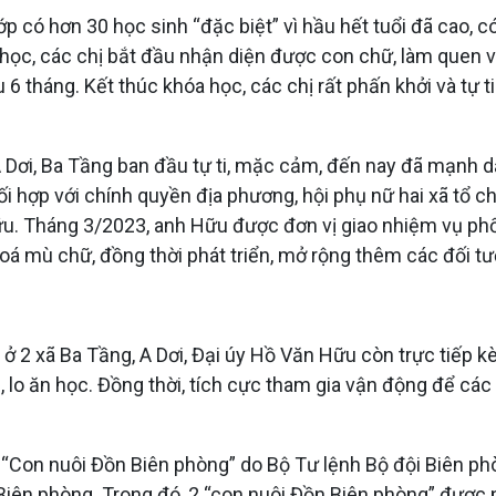
p có hơn 30 học sinh “đặc biệt” vì hầu hết tuổi đã cao, 
học, các chị bắt đầu nhận diện được con chữ, làm quen vớ
 6 tháng. Kết thúc khóa học, các chị rất phấn khởi và tự 
 A Dơi, Ba Tầng ban đầu tự ti, mặc cảm, đến nay đã mạnh
hợp với chính quyền địa phương, hội phụ nữ hai xã tổ chức
ữu. Tháng 3/2023, anh Hữu được đơn vị giao nhiệm vụ phối 
xoá mù chữ, đồng thời phát triển, mở rộng thêm các đối 
ở 2 xã Ba Tầng, A Dơi, Đại úy Hồ Văn Hữu còn trực tiếp k
o ăn học. Đồng thời, tích cực tham gia vận động để các họ
“Con nuôi Đồn Biên phòng” do Bộ Tư lệnh Bộ đội Biên p
iên phòng. Trong đó, 2 “con nuôi Đồn Biên phòng” được nu