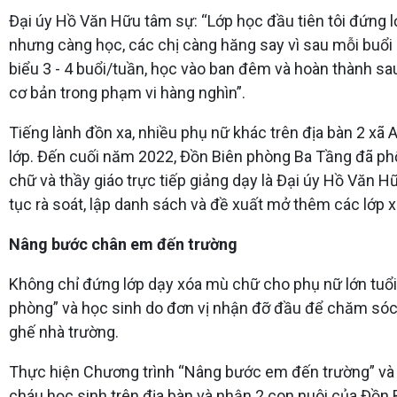
Đại úy Hồ Văn Hữu tâm sự: “Lớp học đầu tiên tôi đứng lớ
nhưng càng học, các chị càng hăng say vì sau mỗi buổi 
biểu 3 - 4 buổi/tuần, học vào ban đêm và hoàn thành sau
cơ bản trong phạm vi hàng nghìn”.
Tiếng lành đồn xa, nhiều phụ nữ khác trên địa bàn 2 xã
lớp. Đến cuối năm 2022, Đồn Biên phòng Ba Tầng đã phối 
chữ và thầy giáo trực tiếp giảng dạy là Đại úy Hồ Văn H
tục rà soát, lập danh sách và đề xuất mở thêm các lớp 
Nâng bước chân em đến trường
Không chỉ đứng lớp dạy xóa mù chữ cho phụ nữ lớn tuổi 
phòng” và học sinh do đơn vị nhận đỡ đầu để chăm sóc, l
ghế nhà trường.
Thực hiện Chương trình “Nâng bước em đến trường” và 
cháu học sinh trên địa bàn và nhận 2 con nuôi của Đồn B