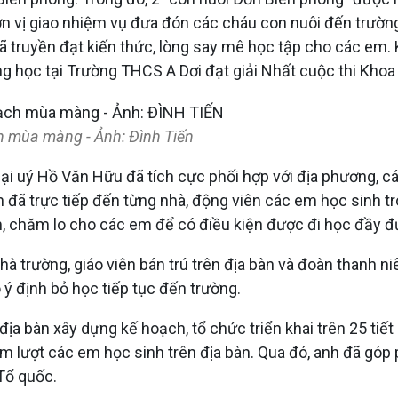
n vị giao nhiệm vụ đưa đón các cháu con nuôi đến trường
đã truyền đạt kiến thức, lòng say mê học tập cho các em. K
g học tại Trường THCS A Dơi đạt giải Nhất cuộc thi Khoa 
h mùa màng - Ảnh: Đình Tiến
Đại uý Hồ Văn Hữu đã tích cực phối hợp với địa phương, c
nh đã trực tiếp đến từng nhà, động viên các em học sinh tr
m, chăm lo cho các em để có điều kiện được đi học đầy đ
à trường, giáo viên bán trú trên địa bàn và đoàn thanh n
 ý định bỏ học tiếp tục đến trường.
ịa bàn xây dựng kế hoạch, tổ chức triển khai trên 25 tiế
ăm lượt các em học sinh trên địa bàn. Qua đó, anh đã góp
 Tổ quốc.