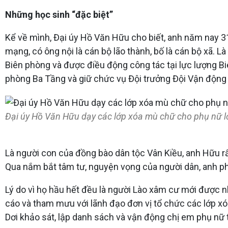
Những học sinh “đặc biệt”
Kể về mình, Đại úy Hồ Văn Hữu cho biết, anh năm nay 31 
mạng, có ông nội là cán bộ lão thành, bố là cán bộ xã. L
Biên phòng và được điều động công tác tại lực lượng B
phòng Ba Tầng và giữ chức vụ Đội trưởng Đội Vận động
Đại úy Hồ Văn Hữu dạy các lớp xóa mù chữ cho phụ nữ lớn
Là người con của đồng bào dân tộc Vân Kiều, anh Hữu r
Qua nắm bắt tâm tư, nguyện vọng của người dân, anh phát
Lý do vì họ hầu hết đều là người Lào xâm cư mới được nh
cáo và tham mưu với lãnh đạo đơn vị tổ chức các lớp xó
Dơi khảo sát, lập danh sách và vận động chị em phụ nữ t