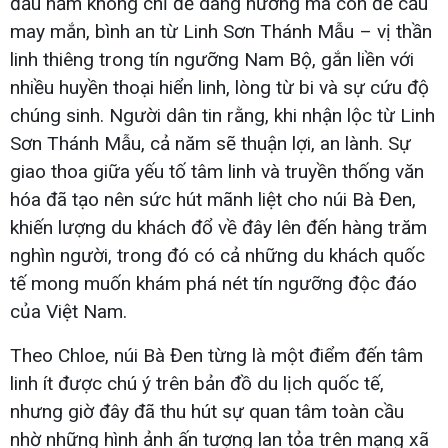
đầu năm không chỉ để dâng hương mà còn để cầu
may mắn, bình an từ Linh Sơn Thánh Mẫu – vị thần
linh thiêng trong tín ngưỡng Nam Bộ, gắn liền với
nhiều huyền thoại hiển linh, lòng từ bi và sự cứu độ
chúng sinh. Người dân tin rằng, khi nhận lộc từ Linh
Sơn Thánh Mẫu, cả năm sẽ thuận lợi, an lành. Sự
giao thoa giữa yếu tố tâm linh và truyền thống văn
hóa đã tạo nên sức hút mãnh liệt cho núi Bà Đen,
khiến lượng du khách đổ về đây lên đến hàng trăm
nghìn người, trong đó có cả những du khách quốc
tế mong muốn khám phá nét tín ngưỡng độc đáo
của Việt Nam.
Theo Chloe, núi Bà Đen từng là một điểm đến tâm
linh ít được chú ý trên bản đồ du lịch quốc tế,
nhưng giờ đây đã thu hút sự quan tâm toàn cầu
nhờ những hình ảnh ấn tượng lan tỏa trên mạng xã