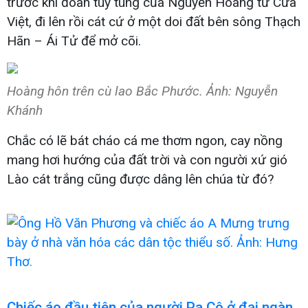
trước khi đoàn tùy tùng của Nguyễn Hoàng từ Cửa
Việt, đi lên rồi cát cứ ở một doi đất bên sông Thạch
Hãn – Ái Tử để mở cõi.
Hoàng hôn trên cù lao Bắc Phước. Ảnh: Nguyễn
Khánh
Chắc có lẽ bát cháo cá me thơm ngon, cay nồng
mang hơi hướng của đất trời và con người xứ gió
Lào cát trắng cũng được dâng lên chúa từ đó?
Chiếc áo đầu tiên của người Pa Cô ở đại ngàn