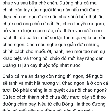
phục vụ sau bữa chè chén. Dường như cá me,
chính bàn tay của người làng này nấu mới đúng
điệu của nó: gạo được nấu nhừ sôi ở bếp thật lâu,
chực chờ ông chủ rớ cất lên, chèo thuyền ra gom,
bỏ vào rá lượm sạch rác, rửa thêm vài nước cho
sạch thì đổ cá lên, chờ sôi lại, thêm gia vị là có nồi
cháo ngon. Cách nấu nghe qua giản đơn nhưng
chính cách cho muối, ớt, hành, nén mới tạo nên sự
khác biệt. Và trong nồi cháo đó mới hay rằng dân
Quảng Trị ăn cay thuộc tốp nhất nước.
Cháo cá me ăn đang còn nóng thì ngon, để nguội
sẽ tanh và mất hết hương vị. Cháo ngon là ở con cá
tươi. Đó phải chăng là bí quyết của nồi cháo ngon?
Cù lao cách thành phố chưa đầy mười cây số theo
đường chim bay. Nếu từ cầu Đông Hà theo đường
thủy sẽ mất gần giờ đồng hồ, còn đi xe máy