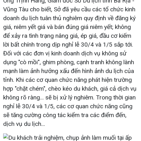
Ông Trịnh Hàng, Giám đốc Sở Du lịch tỉnh Bà Rịa -
Vũng Tàu cho biết, Sở đã yêu cầu các tổ chức kinh
doanh du lịch tuân thủ nghiêm quy định về đăng ký
giá, niêm yết giá và bán đúng giá niêm yết; không
để xảy ra tình trạng nâng giá, ép giá, đầu cơ kiếm
lời bất chính trong dịp nghỉ lễ 30/4 và 1/5 sắp tới.
Đối với các đơn vị kinh doanh dịch vụ không sử
dụng "cò mồi", ghim phòng, cạnh tranh không lành
mạnh làm ảnh hưởng xấu đến hình ảnh du lịch của
tỉnh. Khi các cơ quan chức năng phát hiện trường
hợp "chặt chém", chèo kéo du khách, giá cả dịch vụ
không rõ ràng... sẽ bị xử lý nghiêm. Trong thời gian
nghỉ lễ 30/4 và 1/5, các cơ quan chức năng cũng
sẽ tăng cường công tác kiểm tra các điểm đến,
dịch vụ du lịch...