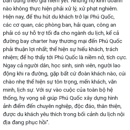
bán đúng theo giá niêm yết. Những hộ kinh doanh
nào không thực hiện phải xử lý, xử phạt nghiêm.
Hiện nay, để thu hút du khách trở lại Phú Quốc,
các cơ quan, các phòng ban, hải quan, công an
phải có sự hỗ trợ tối đa cho ngành du lịch, kể cả
đường bay charter hay thương mại đến Phú Quốc
phải thuận lợi nhất; thể hiện sự hiếu khách, trách
nhiệm; để họ thấy tới Phú Quốc là niềm nở, tích cực.
Ngay cả người dân, học sinh, sinh viên, người lao
động khi ra đường, gặp bất cứ đoàn khách nào, cúi
chào nhẹ thể hiện sự tôn trọng, mến khách, văn
minh, lịch sự. Với sự vào cuộc của toàn bộ hệ
thống, hy vọng sẽ giúp Phú Quốc xây dựng hình
ảnh điểm đến chuyên nghiệp, độc đáo, thân thiện,
được du khách yêu thích trong bối cảnh du lịch nội
địa đang phục hồi".