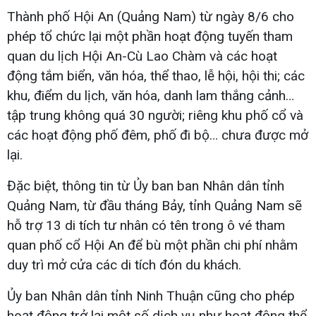
Thành phố Hội An (Quảng Nam) từ ngày 8/6 cho
phép tổ chức lại một phần hoạt động tuyến tham
quan du lịch Hội An-Cù Lao Chàm và các hoạt
động tắm biển, văn hóa, thể thao, lễ hội, hội thi; các
khu, điểm du lịch, văn hóa, danh lam thắng cảnh…
tập trung không quá 30 người; riêng khu phố cổ và
các hoạt động phố đêm, phố đi bộ… chưa được mở
lại.
Đặc biệt, thông tin từ Ủy ban ban Nhân dân tỉnh
Quảng Nam, từ đầu tháng Bảy, tỉnh Quảng Nam sẽ
hỗ trợ 13 di tích tư nhân có tên trong ô vé tham
quan phố cổ Hội An để bù một phần chi phí nhằm
duy trì mở cửa các di tích đón du khách.
Ủy ban Nhân dân tỉnh Ninh Thuận cũng cho phép
hoạt động trở lại một số dịch vụ như hoạt động thể