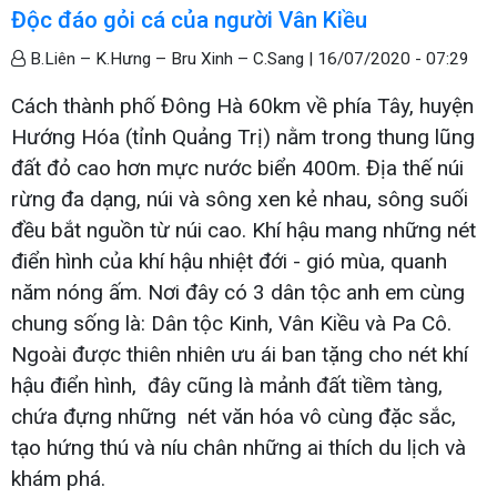
Độc đáo gỏi cá của người Vân Kiều
B.Liên – K.Hưng – Bru Xinh – C.Sang |
16/07/2020 - 07:29
Cách thành phố Đông Hà 60km về phía Tây, huyện
Hướng Hóa (tỉnh Quảng Trị) nằm trong thung lũng
đất đỏ cao hơn mực nước biển 400m. Địa thế núi
rừng đa dạng, núi và sông xen kẻ nhau, sông suối
đều bắt nguồn từ núi cao. Khí hậu mang những nét
điển hình của khí hậu nhiệt đới - gió mùa, quanh
năm nóng ấm. Nơi đây có 3 dân tộc anh em cùng
chung sống là: Dân tộc Kinh, Vân Kiều và Pa Cô.
Ngoài được thiên nhiên ưu ái ban tặng cho nét khí
hậu điển hình, đây cũng là mảnh đất tiềm tàng,
chứa đựng những nét văn hóa vô cùng đặc sắc,
tạo hứng thú và níu chân những ai thích du lịch và
khám phá.