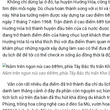
Không chỉ dừng lại ở đó, tại huyện Hướng Hóa, công trì
tìm đến mỗi ngày. Dù chưa hoàn thành song với vị trí và
này. Nhà bia tưởng niệm được xây dựng tại cao điểm 689
ngày 7 tháng 7 năm 1968. Trận đánh ở cao điểm 689 từn
Hướng Hóa trở thành huyện đầu tiên của cả nước được hoà
đang trở thành điểm đến của hàng chục lượt khách tham
Hướng Hóa tỏ ra khá thích thú với địa điểm tham quan m
khâm phục những người xây dựng làm sao có thể đưa đượ
du lịch để để tôi có thể check in sống ảo đồng thời là đ
Nằm trên ngọn núi cao 689m, phía Tây Bắc thị trấn Khe 
Vẫn còn rất nhiều địa điểm đã trở thành địa chỉ du lị
danh lam thắng cảnh ở đây đa phần còn nguyên sơ, hùng v
tích lịch sử trên địa bàn đã thu hút khá đông du khác
Phùng, trồng hoa công nghệ cao ở đèo Sa Mù, vườn hoa 