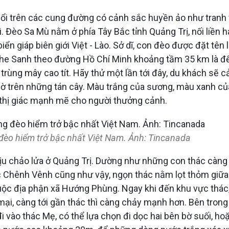
i trên các cung đường có cảnh sắc huyền ảo như tranh
rời. Đèo Sa Mù nằm ở phía Tây Bắc tỉnh Quảng Trị, nối li
 giáp biên giới Việt - Lào. Sở dĩ, con đèo được đặt tên 
 Khe Sanh theo đường Hồ Chí Minh khoảng tầm 35 km là đ
rùng mây cao tít. Hãy thử một lần tới đây, du khách sẽ cả
g lờ trên những tán cây. Màu trắng của sương, màu xanh 
 thị giác mạnh mẽ cho người thưởng cảnh.
èo hiểm trở bậc nhất Việt Nam. Ảnh: Tincanada
hảo lửa ở Quảng Trị. Dường như những con thác càng ẩ
hác Chênh Vênh cũng như vậy, ngọn thác nằm lọt thỏm giữa
ộc địa phận xã Hướng Phùng. Ngay khi đến khu vực thác, 
ại, càng tới gần thác thì càng chảy mạnh hơn. Bên trong
 vào thác Mẹ, có thể lựa chọn đi dọc hai bên bờ suối, h