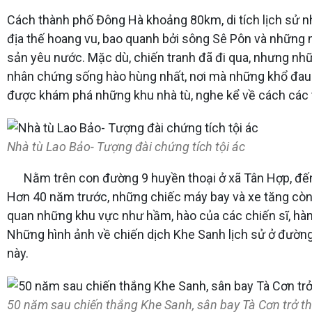
Cách thành phố Đông Hà khoảng 80km, di tích lịch sử n
địa thế hoang vu, bao quanh bởi sông Sê Pôn và những n
sản yêu nước. Mặc dù, chiến tranh đã đi qua, nhưng nhữ
nhân chứng sống hào hùng nhất, nơi mà những khổ đau v
được khám phá những khu nhà tù, nghe kể về cách các tù
Nhà tù Lao Bảo- Tượng đài chứng tích tội ác
Nằm trên con đường 9 huyền thoại ở xã Tân Hợp, đến vớ
Hơn 40 năm trước, những chiếc máy bay và xe tăng còn 
quan những khu vực như hầm, hào của các chiến sĩ, hàng
Những hình ảnh về chiến dịch Khe Sanh lịch sử ở đường
này.
50 năm sau chiến thắng Khe Sanh, sân bay Tà Cơn trở t