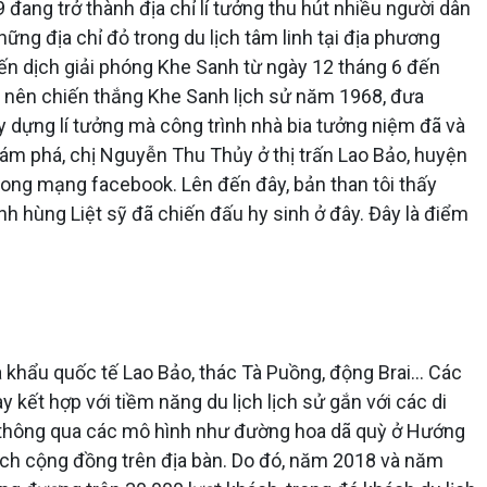
ang trở thành địa chỉ lí tưởng thu hút nhiều người dân
ững địa chỉ đỏ trong du lịch tâm linh tại địa phương
iến dịch giải phóng Khe Sanh từ ngày 12 tháng 6 đến
m nên chiến thắng Khe Sanh lịch sử năm 1968, đưa
ây dựng lí tưởng mà công trình nhà bia tưởng niệm đã và
ám phá, chị Nguyễn Thu Thủy ở thị trấn Lao Bảo, huyện
trong mạng facebook. Lên đến đây, bản than tôi thấy
h hùng Liệt sỹ đã chiến đấu hy sinh ở đây. Đây là điểm
 khẩu quốc tế Lao Bảo, thác Tà Puồng, động Brai… Các
kết hợp với tiềm năng du lịch lịch sử gắn với các di
9, thông qua các mô hình như đường hoa dã quỳ ở Hướng
ịch cộng đồng trên địa bàn. Do đó, năm 2018 và năm