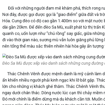
Đối với những người đam mê khám phá, thích rong ruổ
Nơi đây, được gọi được gọi là “giao điểm” giữa đất và t
Hóa. Cung đèo có độ cao gần 1.400m so với mặt nước biển
dài gần 20km. Để đến đèo Sa Mù, xuất phát từ thị trấn
quanh co, uốn lượn như “chú rồng” say giấc, giữa những t
đi vào thời gian nào, sương mù vẫn luôn giăng phủ lữn
nên tổng thể màu sắc thiên nhiên hài hòa gây ấn tượng
Đèo Sa Mù được xếp vào danh sách những cung đường đ
Thác Chênh Vênh được mệnh danh là mỹ cảnh làm dịu c
ẩn khiến nhiều người phải kinh ngạc khi lỡ bắt gặp. T
lớn cho những vị khách ghé thăm. Thác Chênh Vênh thu
ngay dưới chân thác. Dòng nước lúc cạn thì chảy mềm m
Đó mới chính là điểm dừng mà du khách cần tới. Muốn đi