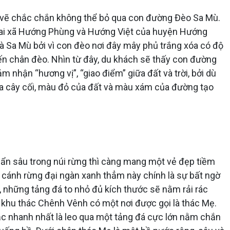
 vẽ chắc chắn không thể bỏ qua con đường Đèo Sa Mù.
ền hai xã Hướng Phùng và Hướng Việt của huyện Hướng
là Sa Mù bởi vì con đèo nơi đây mây phủ trắng xóa có độ
ến chân đèo. Nhìn từ đây, du khách sẽ thấy con đường
m nhận “hương vị”, “giao điểm” giữa đất và trời, bởi dù
của cây cối, màu đỏ của đất và màu xám của đường tạo
n sâu trong núi rừng thì càng mang một vẻ đẹp tiềm
 cánh rừng đại ngàn xanh thẳm này chính là sự bất ngờ
những tảng đá to nhỏ đủ kích thước sẽ nằm rải rác
 khu thác Chênh Vênh có một nơi được gọi là thác Mẹ.
oặc nhanh nhất là leo qua một tảng đá cực lớn nằm chắn