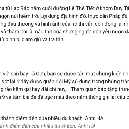
hà tù Lao Bảo nằm cuối đường Lê Thế Tiết ở khóm Duy Tâ
gọn núi hiểm trở. Lợi dụng địa hình đó, thực dân Pháp đ
ng đau thương và hình ảnh của nó thì vẫn còn đọng lại mã
à thậm chí là máu thịt của những người con yêu nước đã 
 binh bị giam giữ và tra tấn.
i sân bay Tà Cơn, bạn sẽ được tận mắt chứng kiến những
sót lại ở đây được quân đội Mỹ sử dụng trong những trận
 rào kẽm gai hay đài chỉ huy,... Tham quan bảo tàng trưn
 9 và tấm bia đá đã bạc màu theo năm tháng ghi lại câu
hành điểm đến của nhiều du khách. Ảnh: HA.