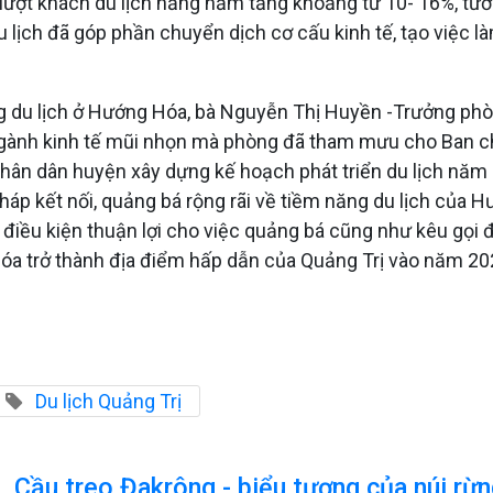
 lượt khách du lịch hằng năm tăng khoảng từ 10- 16%, tươ
lịch đã góp phần chuyển dịch cơ cấu kinh tế, tạo việc l
ng du lịch ở Hướng Hóa, bà Nguyễn Thị Huyền -Trưởng phò
 ngành kinh tế mũi nhọn mà phòng đã tham mưu cho Ban c
nhân dân huyện xây dựng kế hoạch phát triển du lịch nă
 pháp kết nối, quảng bá rộng rãi về tiềm năng du lịch củ
 điều kiện thuận lợi cho việc quảng bá cũng như kêu gọi đ
óa trở thành địa điểm hấp dẫn của Quảng Trị vào năm 20
Du lịch Quảng Trị
Cầu treo Đakrông - biểu tượng của núi rừ