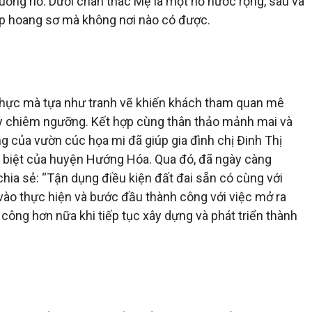
ống hồ. Dưới chân thác Mẹ là một hồ nước rộng, sâu và
ẹp hoang sơ mà không nơi nào có được.
thực mà tựa như tranh vẽ khiến khách tham quan mê
y chiêm ngưỡng. Kết hợp cùng thân thảo mảnh mai và
ng của vườn cúc họa mi đã giúp gia đình chị Đinh Thị
ặc biệt của huyện Hướng Hóa. Qua đó, đã ngày càng
hia sẻ: “Tận dụng điều kiện đất đai sẵn có cùng với
 vào thực hiện và bước đầu thành công với việc mở ra
 công hơn nữa khi tiếp tục xây dựng và phát triển thành