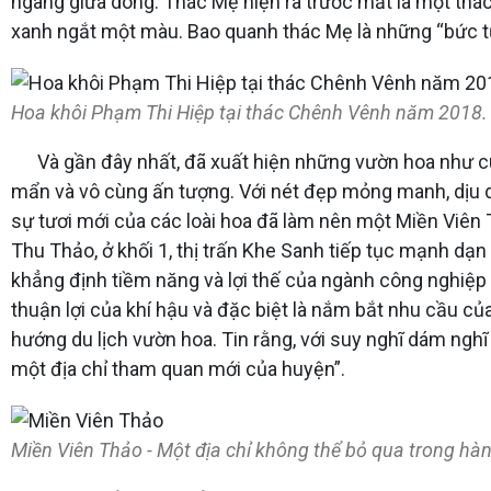
ngang giữa dòng. Thác Mẹ hiện ra trước mắt là một th
xanh ngắt một màu. Bao quanh thác Mẹ là những “bức t
Hoa khôi Phạm Thi Hiệp tại thác Chênh Vênh năm 2018.
Và gần đây nhất, đã xuất hiện những vườn hoa như cú
mẩn và vô cùng ấn tượng. Với nét đẹp mỏng manh, dịu
sự tươi mới của các loài hoa đã làm nên một Miền Viên T
Thu Thảo, ở khối 1, thị trấn Khe Sanh tiếp tục mạnh dạ
khẳng định tiềm năng và lợi thế của ngành công nghiệp 
thuận lợi của khí hậu và đặc biệt là nắm bắt nhu cầu củ
hướng du lịch vườn hoa. Tin rằng, với suy nghĩ dám nghĩ
một địa chỉ tham quan mới của huyện”.
Miền Viên Thảo - Một địa chỉ không thể bỏ qua trong h