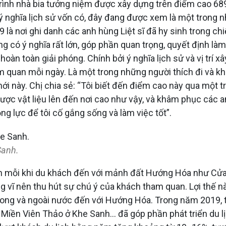
nh nhà bia tưởng niệm được xây dựng trên điểm cao 689 đ
 ý nghĩa lịch sử vốn có, đây đang được xem là một trong nh
 là nơi ghi danh các anh hùng Liệt sĩ đã hy sinh trong ch
g có ý nghĩa rất lớn, góp phần quan trọng, quyết định là
n toàn giải phóng. Chính bởi ý nghĩa lịch sử và vị trí x
 quan mỗi ngày. Là một trong những người thích đi và kh
ới này. Chị chia sẻ: “Tôi biết đến điểm cao này qua một 
c vật liệu lên đến nơi cao như vậy, và khâm phục các an
ộng lực để tôi cố gắng sống và làm việc tốt”.
Sanh.
ch mỗi khi du khách đến với mảnh đất Hướng Hóa như Cửa
ĩ nên thu hút sự chú ý của khách tham quan. Lợi thế này 
h trong và ngoài nước đến với Hướng Hóa. Trong năm 201
Miền Viên Thảo ở Khe Sanh… đã góp phần phát triển du l