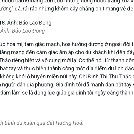
ác nước cao khoảng 20m, đổ những dòng nước trắng xóa xu
ường” đá, rải rác những khóm cây chằng chịt mang vẻ đ
 Ảnh: Báo Lao Động
c họa mi, tam giác mạch, hoa hướng dương ở ngoài đời 
 dàng mang đến cảm giác ấm áp cho du khách khi đến đâ
hảo riêng biệt và vô cùng mới lạ. Có thể nói, từ thành cô
n bắt tay và thực hiện thành công một địa điểm du lịch đ
không khói ở huyện miền núi này. Chị Đinh Thị Thu Thảo c
a người dân địa phương. Gia đình tôi đã mạnh dạn bắt tay
 dám làm sẽ là động lực giúp gia đình tôi ngày càng thành
ành trình du xuân qua đất Hướng Hoá.