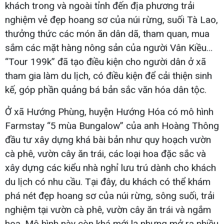
khách trong và ngoài tỉnh đến địa phương trải
nghiệm vẻ đẹp hoang sơ của núi rừng, suối Tà Lao,
thưởng thức các món ăn dân dã, tham quan, mua
sắm các mặt hàng nông sản của người Vân Kiều…
“Tour 199k” đã tạo điều kiện cho người dân ở xã
tham gia làm du lịch, có điều kiện để cải thiện sinh
kế, góp phần quảng bá bản sắc văn hóa dân tộc.
Ở xã Hướng Phùng, huyện Hướng Hóa có mô hình
Farmstay “5 mùa Bungalow” của anh Hoàng Thông
đầu tư xây dựng khá bài bản như quy hoạch vườn
cà phê, vườn cây ăn trái, các loại hoa đặc sắc và
xây dựng các kiểu nhà nghỉ lưu trú dành cho khách
du lịch có nhu cầu. Tại đây, du khách có thể khám
phá nét đẹp hoang sơ của núi rừng, sông suối, trải
nghiệm tại vườn cà phê, vườn cây ăn trái và ngắm
hoa. Mô hình này còn khá mới lạ nhưng mở ra nhiều