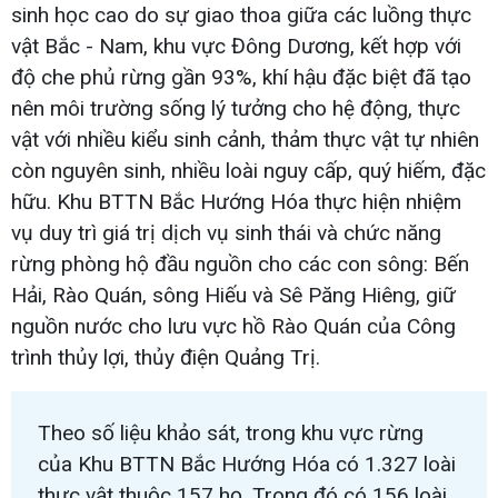
sinh học cao do sự giao thoa giữa các luồng thực
vật Bắc - Nam, khu vực Đông Dương, kết hợp với
độ che phủ rừng gần 93%, khí hậu đặc biệt đã tạo
nên môi trường sống lý tưởng cho hệ động, thực
vật với nhiều kiểu sinh cảnh, thảm thực vật tự nhiên
còn nguyên sinh, nhiều loài nguy cấp, quý hiếm, đặc
hữu. Khu BTTN Bắc Hướng Hóa thực hiện nhiệm
vụ duy trì giá trị dịch vụ sinh thái và chức năng
rừng phòng hộ đầu nguồn cho các con sông: Bến
Hải, Rào Quán, sông Hiếu và Sê Păng Hiêng, giữ
nguồn nước cho lưu vực hồ Rào Quán của Công
trình thủy lợi, thủy điện Quảng Trị.
Theo số liệu khảo sát, trong khu vực rừng
của Khu BTTN Bắc Hướng Hóa có 1.327 loài
thực vật thuộc 157 họ. Trong đó có 156 loài