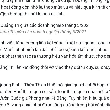
g”. Tại đây, khi nhận định chung về du lịch Quảng Trị, ôn
hoạt động còn nhỏ lẻ, theo mùa vụ và hiệu quả kinh tế ch
định hướng thu hút khách du lịch.
h Quảng Trị giữa các doanh nghiệp tháng 5/2021
ạnh việc tăng cường liên kết vùng là hết sức quan trọng, t
: Muốn phát triển lâu dài phải có sự kiên kết cùng nhau 
ể phát triển tạo ra thương hiệu văn hóa ẩm thực, chợ đê
 Trị liên kết đồng thời với việc thay đổi tư duy, sự chuy
ị - Quảng Bình - Thừa Thiên Huế thời gian qua đã phối hợp 
tour đến Huế tham quan di sản, tour tham quan nhà thờ La
ờn Quốc gia Phong nha-Kẻ Bàng. Tuy nhiên, hiệu quả của c
 liên kết vùng càng phải được tăng cường trong bối cảnh dị