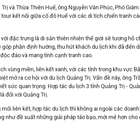
ng Trị và Thừa Thiên Huế, ông Nguyễn Văn Phúc, Phó Giám 
 tour kết nối giữa cố đô Huế với các di tích chiến tranh c
với đặc trưng là di sản thiên nhiên thế giới sẽ tương hỗ ch
góp phần định hướng, thu hút khách du lịch khi đã đến di 
 độc đáo và mang tính cạnh tranh cao.
lịch vùng miền, liên kết xanh, với các tỉnh trong khu vực
 biệt mở ra cơ hội với du lịch Quảng Trị. Vấn đề này, ông T
hết sức quan trọng. Hợp tác du lịch 3 tỉnh Quảng Trị - Q
là đối với Quảng Trị.
mối liên kết, hợp tác du lịch thì không ai ngoài các doanh
 như đề xuất những giải pháp táo bạo, mới mẻ hơn cho d