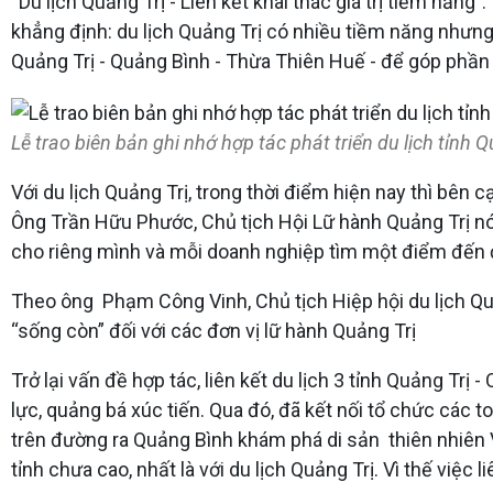
“Du lịch Quảng Trị - Liên kết khai thác giá trị tiềm năn
khẳng định: du lịch Quảng Trị có nhiều tiềm năng nhưng 
Quảng Trị - Quảng Bình - Thừa Thiên Huế - để góp phần 
Lễ trao biên bản ghi nhớ hợp tác phát triển du lịch tỉn
Với du lịch Quảng Trị, trong thời điểm hiện nay thì bên c
Ông Trần Hữu Phước, Chủ tịch Hội Lữ hành Quảng Trị nói
cho riêng mình và mỗi doanh nghiệp tìm một điểm đến đ
Theo ông Phạm Công Vinh, Chủ tịch Hiệp hội du lịch Quảng
“sống còn” đối với các đơn vị lữ hành Quảng Trị
Trở lại vấn đề hợp tác, liên kết du lịch 3 tỉnh Quảng Tr
lực, quảng bá xúc tiến. Qua đó, đã kết nối tổ chức các 
trên đường ra Quảng Bình khám phá di sản thiên nhiên Vư
tỉnh chưa cao, nhất là với du lịch Quảng Trị. Vì thế việc