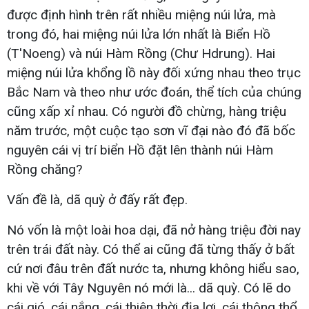
được định hình trên rất nhiều miệng núi lửa, mà
trong đó, hai miệng núi lửa lớn nhất là Biển Hồ
(T'Noeng) và núi Hàm Rồng (Chư Hdrung). Hai
miệng núi lửa khổng lồ này đối xứng nhau theo trục
Bắc Nam và theo như ước đoán, thể tích của chúng
cũng xấp xỉ nhau. Có người đồ chừng, hàng triệu
năm trước, một cuộc tạo sơn vĩ đại nào đó đã bốc
nguyên cái vị trí biển Hồ đặt lên thành núi Hàm
Rồng chăng?
Vấn đề là, dã quỳ ở đấy rất đẹp.
Nó vốn là một loài hoa dại, đã nở hàng triệu đời nay
trên trái đất này. Có thể ai cũng đã từng thấy ở bất
cứ nơi đâu trên đất nước ta, nhưng không hiểu sao,
khi về với Tây Nguyên nó mới là... dã quỳ. Có lẽ do
cái gió, cái nắng, cái thiên thời địa lợi, cái thông thổ