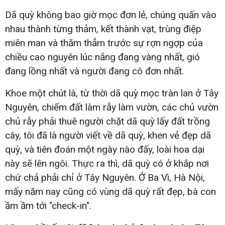
Dã quỳ không bao giờ mọc đơn lẻ, chúng quấn vào
nhau thành từng thảm, kết thành vạt, trùng điệp
miên man và thăm thẳm trước sự rợn ngợp của
chiều cao nguyên lúc nắng đang vàng nhất, gió
đang lồng nhất và người đang cô đơn nhất.
Khoe một chút là, từ thời dã quỳ mọc tràn lan ở Tây
Nguyên, chiếm đất làm rẫy làm vườn, các chủ vườn
chủ rẫy phải thuê người chặt dã quỳ lấy đất trồng
cây, tôi đã là người viết về dã quỳ, khen vẻ đẹp dã
quỳ, và tiên đoán một ngày nào đấy, loài hoa dại
này sẽ lên ngôi. Thực ra thì, dã quỳ có ở khắp nơi
chứ chả phải chỉ ở Tây Nguyên. Ở Ba Vì, Hà Nội,
mấy năm nay cũng có vùng dã quỳ rất đẹp, bà con
ầm ầm tới "check-in".