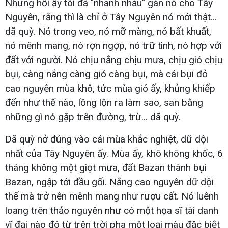
Nhưng hồi ấy tôi đã "nhanh nhảu" gán nó cho Tây
Nguyên, rằng thì là chỉ ở Tây Nguyên nó mới thật...
dã quỳ. Nó trong veo, nó mỡ màng, nó bất khuất,
nó mênh mang, nó rợn ngợp, nó trữ tình, nó hợp với
đất với người. Nó chịu nắng chịu mưa, chịu gió chịu
bụi, càng nắng càng gió càng bụi, mà cái bụi đỏ
cao nguyên mùa khô, tức mùa gió ấy, khủng khiếp
đến như thế nào, lồng lộn ra làm sao, san bằng
những gì nó gặp trên đường, trừ... dã quỳ.
Dã quỳ nở đúng vào cái mùa khắc nghiệt, dữ dội
nhất của Tây Nguyên ấy. Mùa ấy, khô không khốc, 6
tháng không một giọt mưa, đất Bazan thành bụi
Bazan, ngập tới đầu gối. Nắng cao nguyên dữ dội
thế mà trở nên mênh mang như rượu cất. Nó luênh
loang trên thảo nguyên như có một họa sĩ tài danh
vĩ đại nào đó từ trên trời pha một loại màu đặc biệt