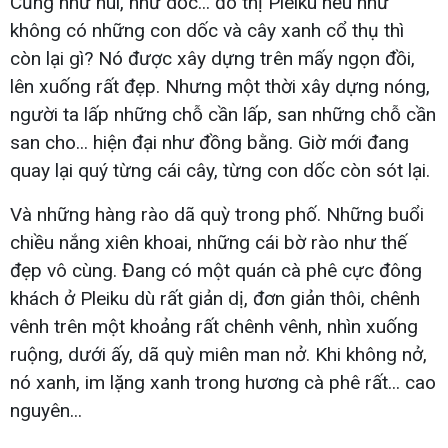
Cũng như núi, như dốc... đô thị Pleiku nếu như
không có những con dốc và cây xanh cổ thụ thì
còn lại gì? Nó được xây dựng trên mấy ngọn đồi,
lên xuống rất đẹp. Nhưng một thời xây dựng nóng,
người ta lấp những chỗ cần lấp, san những chỗ cần
san cho... hiện đại như đồng bằng. Giờ mới đang
quay lại quý từng cái cây, từng con dốc còn sót lại.
Và những hàng rào dã quỳ trong phố. Những buổi
chiều nắng xiên khoai, những cái bờ rào như thế
đẹp vô cùng. Đang có một quán cà phê cực đông
khách ở Pleiku dù rất giản dị, đơn giản thôi, chênh
vênh trên một khoảng rất chênh vênh, nhìn xuống
ruộng, dưới ấy, dã quỳ miên man nở. Khi không nở,
nó xanh, im lặng xanh trong hương cà phê rất... cao
nguyên...