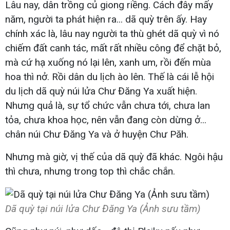
Lâu nay, dân trồng củ giong riềng. Cách đây mấy
năm, người ta phát hiện ra... dã quỳ trên ấy. Hay
chính xác là, lâu nay người ta thù ghét dã quỳ vì nó
chiếm đất canh tác, mất rất nhiều công để chặt bỏ,
mà cứ hạ xuống nó lại lên, xanh um, rồi đến mùa
hoa thì nở. Rồi dân du lịch ào lên. Thế là cái lễ hội
du lịch dã quỳ núi lửa Chư Đăng Ya xuất hiện.
Nhưng quả là, sự tổ chức vẫn chưa tới, chưa lan
tỏa, chưa khoa học, nên vẫn đang còn dừng ở...
chân núi Chư Đăng Ya và ở huyện Chư Păh.
Nhưng mà giờ, vị thế của dã quỳ đã khác. Ngôi hậu
thì chưa, nhưng trong top thì chắc chắn.
Dã quỳ tại núi lửa Chư Đăng Ya (Ảnh sưu tầm)