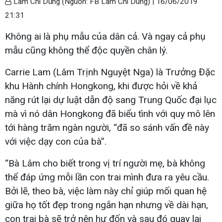
Lâm Chí Dũng (Nguồn: FB Lam Chi Dung) |
16/06/2019
21:31
Không ai là phụ mẫu của dân cả. Và ngay cả phụ
mẫu cũng không thể độc quyền chân lý.
Carrie Lam (Lâm Trịnh Nguyệt Nga) là Trưởng Đặc
khu Hành chính Hongkong, khi được hỏi về khả
năng rút lại dự luật dẫn độ sang Trung Quốc đại lục
mà vì nó dân Hongkong đã biểu tình với quy mô lên
tới hàng trăm ngàn người, “đã so sánh vấn đề này
với việc dạy con của bà”.
“Bà Lâm cho biết trong vị trí người mẹ, bà không
thể đáp ứng mỗi lần con trai mình đưa ra yêu cầu.
Bởi lẽ, theo bà, việc làm này chỉ giúp mối quan hệ
giữa họ tốt đẹp trong ngắn hạn nhưng về dài hạn,
con trai bà sẽ trở nên hư đốn và sau đó quay lại