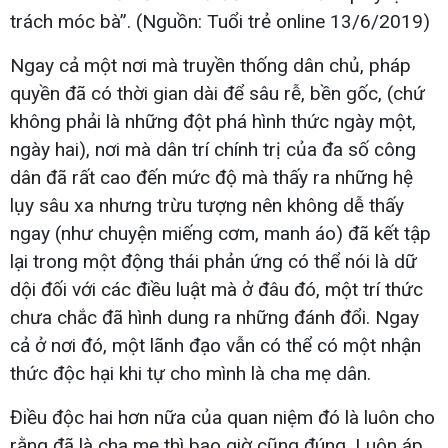
trách móc bà”. (Nguồn: Tuổi trẻ online 13/6/2019)
Ngay cả một nơi mà truyền thống dân chủ, pháp
quyền đã có thời gian dài để sâu rễ, bền gốc, (chứ
không phải là những đột phá hình thức ngày một,
ngày hai), nơi mà dân trí chính trị của đa số công
dân đã rất cao đến mức độ mà thấy ra những hệ
lụy sâu xa nhưng trừu tượng nên không dễ thấy
ngay (như chuyện miếng cơm, manh áo) đã kết tập
lại trong một động thái phản ứng có thể nói là dữ
dội đối với các điều luật mà ở đâu đó, một trí thức
chưa chắc đã hình dung ra những đánh đổi. Ngay
cả ở nơi đó, một lãnh đạo vẫn có thể có một nhận
thức độc hại khi tự cho mình là cha mẹ dân.
Điều độc hai hơn nữa của quan niệm đó là luôn cho
rằng đã là cha mẹ thì bao giờ cũng đúng. Luôn áp