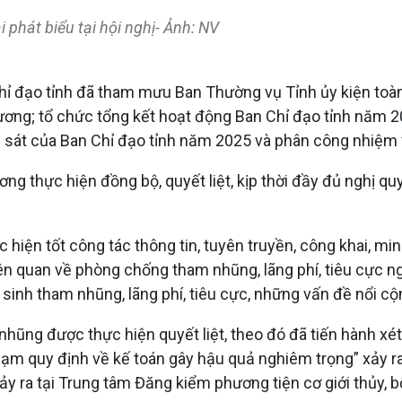
 phát biểu tại hội nghị- Ảnh: NV
Chỉ đạo tỉnh đã tham mưu Ban Thường vụ Tỉnh ủy kiện toà
 ương; tổ chức tổng kết hoạt động Ban Chỉ đạo tỉnh năm 
m sát của Ban Chỉ đạo tỉnh năm 2025 và phân công nhiệm v
ơng thực hiện đồng bộ, quyết liệt, kịp thời đầy đủ nghị qu
c hiện tốt công tác thông tin, tuyên truyền, công khai, m
n quan về phòng chống tham nhũng, lãng phí, tiêu cực ng
t sinh tham nhũng, lãng phí, tiêu cực, những vấn đề nổi cộ
nhũng được thực hiện quyết liệt, theo đó đã tiến hành xét
hạm quy định về kế toán gây hậu quả nghiêm trọng” xảy ra
 xảy ra tại Trung tâm Đăng kiểm phương tiện cơ giới thủy, b