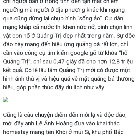
chỉ người dân ở trong tỉnh đến tận mắt chiêm
ngưỡng mà người ở địa phương khác khi ngang
qua cũng dừng lại chụp hình “sống ảo”. Cư dân
mạng khắp cả nước thì khen nức nở, bình chọn linh
vật con hổ ở Quảng Trị đẹp nhất trong năm. Sự độc
đáo này mang đến hiệu ứng quảng bá rất lớn, chỉ
cần vào công cụ tìm kiếm google gõ từ khóa “hổ
Quảng Trị”, chỉ sau 0,47 giây đã cho hơn 12,8 triệu
kết quả. Có lẽ lâu lắm Quảng Trị mới có được một
hình ảnh thú vị và hiệu quả về mặt quảng bá thương
hiệu, góp phần thúc đẩy du lịch như vậy.
Cũng là câu chuyện điểm đến mới lạ và độc đáo,
mới đây anh Lê Ánh Hoàng đưa vào khai thác
homestay mang tên Khói ở mũi Si, khu phố Bắc