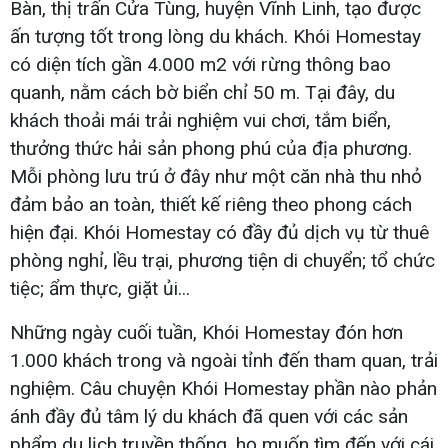
Bàn, thị trấn Cửa Tùng, huyện Vĩnh Linh, tạo được
ấn tượng tốt trong lòng du khách. Khói Homestay
có diện tích gần 4.000 m2 với rừng thông bao
quanh, nằm cách bờ biển chỉ 50 m. Tại đây, du
khách thoải mái trải nghiệm vui chơi, tắm biển,
thưởng thức hải sản phong phú của địa phương.
Mỗi phòng lưu trú ở đây như một căn nhà thu nhỏ
đảm bảo an toàn, thiết kế riêng theo phong cách
hiện đại. Khói Homestay có đầy đủ dịch vụ từ thuê
phòng nghỉ, lều trại, phương tiện di chuyển; tổ chức
tiệc; ẩm thực, giặt ủi...
Những ngày cuối tuần, Khói Homestay đón hơn
1.000 khách trong và ngoài tỉnh đến tham quan, trải
nghiệm. Câu chuyện Khói Homestay phần nào phản
ánh đầy đủ tâm lý du khách đã quen với các sản
phẩm du lịch truyền thống, họ muốn tìm đến với cái