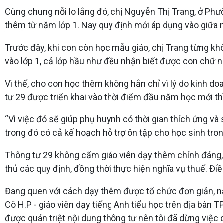
Cùng chung nỗi lo lắng đó, chị Nguyễn Thị Trang, ở Phườ
thêm từ năm lớp 1. Nay quy định mới áp dụng vào giữa n
Trước đây, khi con còn học mẫu giáo, chị Trang từng kh
vào lớp 1, cả lớp hầu như đều nhận biết được con chữ nê
Vì thế, cho con học thêm không hẳn chỉ vì lý do kinh
tư 29 được triển khai vào thời điểm đầu năm học mới thì
“Vì việc đó sẽ giúp phụ huynh có thời gian thích ứng và 
trong đó có cả kế hoạch hỗ trợ ôn tập cho học sinh tron
Thông tư 29 không cấm giáo viên dạy thêm chính đáng, 
thủ các quy định, đồng thời thực hiện nghĩa vụ thuế. Đi
Đang quen với cách dạy thêm được tổ chức đơn giản, nay
Cô H.P - giáo viên dạy tiếng Anh tiểu học trên địa bàn
được quán triệt nội dung thông tư nên tôi đã dừng việc