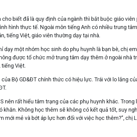
 cho biết đã là quy định của ngành thì bắt buộc giáo viê
nh hình thực tế. Ngoài môn tiếng Anh có nhiều trung tâm,
 tiếng Việt, giáo viên thường dạy tại nhà.
 chỉ dạy một nhóm học sinh do phụ huynh là bạn bè, chị em 
hông được tổ chức mở trung tâm dạy thêm ở ngoài nhà tr
tiếng Việt.
của Bộ GD&ĐT chính thức có hiệu lực. Trái với lo lắng củ
ĐT.
S nên rất hiểu tâm trạng của các phụ huynh khác. Trong lớ
hó khăn. Không học thêm sẽ không có kết quả tốt, suy ng
 mới mẻ và bớt áp lực hơn đối với việc học thêm?”, chị Lê