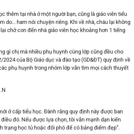
ọc thêm tại nhà ở một người bạn, cũng là giáo viên tiểu
m do... ham nói chuyện riêng. Khi về nhà, cháu lại không
ị lại chở con đến nhà giáo viên học khoảng hơn 1 tiếng
êng gì chị mà nhiều phụ huynh cùng lớp cũng đều cho
2/2024 của Bộ Giáo dục và đào tạo (GD&ĐT) quy định về
 các phụ huynh trong nhóm lớp vẫn tìm mọi cách thuyết
 mới ở cấp tiểu học. Đành rằng quy định này được ban
c điều đó. Nếu được lựa chọn, tôi vẫn mạnh dạn kiến
h trạng học tủ hoặc đối phó để có bảng điểm đẹp”.