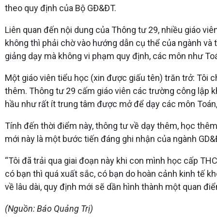
theo quy định của Bộ GĐ&ĐT.
Liên quan đến nội dung của Thông tư 29, nhiều giáo viên
không thì phải chờ vào hướng dẫn cụ thể của ngành và tì
giảng dạy mà không vi phạm quy định, các môn như Toán,
Một giáo viên tiểu học (xin được giấu tên) trăn trở: Tôi
thêm. Thông tư 29 cấm giáo viên các trường công lập k
hầu như rất ít trung tâm được mở để dạy các môn Toán, 
Tính đến thời điểm này, thông tư về dạy thêm, học thêm 
mới này là một bước tiến đáng ghi nhận của ngành GD&
“Tôi đã trải qua giai đoạn này khi con mình học cấp THC
có bạn thì quá xuất sắc, có bạn do hoàn cảnh kinh tế k
về lâu dài, quy định mới sẽ dần hình thành một quan điểm
(Nguồn: Báo Quảng Trị)