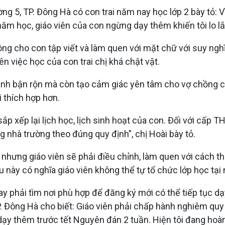
ng 5, TP. Đông Hà có con trai năm nay học lớp 2 bày tỏ: 
ăm học, giáo viên của con ngừng dạy thêm khiến tôi lo lắ
ông cho con tập viết và làm quen với mặt chữ với suy ng
n việc học của con trai chị khá chật vật.
 doanh bận rộn mà còn tạo cảm giác yên tâm cho vợ chồn
 thích hợp hơn.
sắp xếp lại lịch học, lịch sinh hoạt của con. Đối với cấp
g nhà trường theo đúng quy định”, chị Hoài bày tỏ.
nhưng giáo viên sẽ phải điều chỉnh, làm quen với cách 
ều này có nghĩa giáo viên không thể tự tổ chức lớp học tại
 phải tìm nơi phù hợp để đăng ký mới có thể tiếp tục dạy 
 TP. Đông Hà cho biết: Giáo viên phải chấp hành nghiêm q
 dạy thêm trước tết Nguyên đán 2 tuần. Hiện tôi đang ho