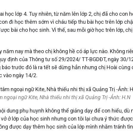
i học lớp 4. Tuy nhiên, từ năm lên lớp 2, chị đã cho con h
 con đi học thêm sớm vì cháu tiếp thu bài học trên lớp chậ
ược bài cho học sinh. Vì thế, sau mỗi giờ học trên lớp, ch
ấy năm nay mà theo chị không hề có áp lực nào. Không ri
 quy định của Thông tư số 29/2024/ TT-BGDĐT, ngày 30/1
g báo trước đó là ra tết sẽ dừng hẳn nhưng chị Hoài cùng
c vào ngày 14/2.
m ngoại ngữ Kite, Nhà thiếu nhi thị xã Quảng Trị -Ảnh: H.N
u nội dung phụ huynh không thể giảng dạy để con hiểu, dù
 vở ở lớp của học sinh nhưng con tôi lại chưa ý thức đượ
hông được dạy thêm học sinh của lớp mình nhằm tránh tìn