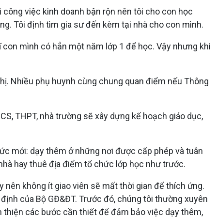
Vì công việc kinh doanh bận rộn nên tôi cho con học
ng. Tôi định tìm gia sư đến kèm tại nhà cho con mình.
hĩ con mình có hẳn một năm lớp 1 để học. Vậy nhưng khi
g chị. Nhiều phụ huynh cùng chung quan điểm nếu Thông
 THCS, THPT, nhà trường sẽ xây dựng kế hoạch giáo dục,
thức mới: dạy thêm ở những nơi được cấp phép và tuân
 nhà hay thuê địa điểm tổ chức lớp học như trước.
nên không ít giao viên sẽ mất thời gian để thích ứng.
uy định của Bộ GĐ&ĐT. Trước đó, chúng tôi thường xuyên
àn thiện các bước cần thiết để đảm bảo việc dạy thêm,