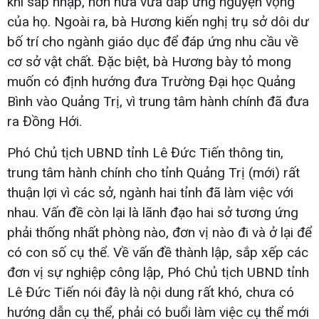
khi sáp nhập, hơn nữa vừa đáp ứng nguyện vọng
của họ. Ngoài ra, bà Hương kiến nghị trụ sở dôi dư
bố trí cho ngành giáo dục để đáp ứng nhu cầu về
cơ sở vật chất. Đặc biệt, bà Hương bày tỏ mong
muốn có định hướng đưa Trường Đại học Quảng
Bình vào Quảng Trị, vì trung tâm hành chính đã đưa
ra Đồng Hới.
Phó Chủ tịch UBND tỉnh Lê Đức Tiến thông tin,
trung tâm hành chính cho tỉnh Quảng Trị (mới) rất
thuận lợi vì các sở, ngành hai tỉnh đã làm việc với
nhau. Vấn đề còn lại là lãnh đạo hai sở tương ứng
phải thống nhất phòng nào, đơn vị nào đi và ở lại để
có con số cụ thể. Về vấn đề thành lập, sắp xếp các
đơn vị sự nghiệp công lập, Phó Chủ tịch UBND tỉnh
Lê Đức Tiến nói đây là nội dung rất khó, chưa có
hướng dẫn cụ thể, phải có buổi làm việc cụ thể mới