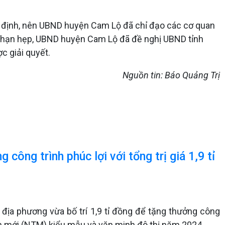
uy định, nên UBND huyện Cam Lộ đã chỉ đạo các cơ quan
ơng hạn hẹp, UBND huyện Cam Lộ đã đề nghị UBND tỉnh
c giải quyết.
Nguồn tin: Báo Quảng Trị
công trình phúc lợi với tổng trị giá 1,9 tỉ
địa phương vừa bố trí 1,9 tỉ đồng để tặng thưởng công
ôn mới (NTM) kiểu mẫu và văn minh đô thị năm 2024.