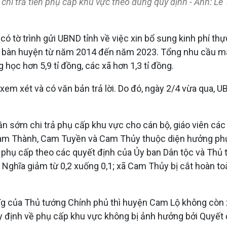
 trả tiền phụ cấp khu vực theo đúng quy định - Ảnh: Lê
 tờ trình gửi UBND tỉnh về việc xin bổ sung kinh phí th
 địa bàn huyện từ năm 2014 đến năm 2023. Tổng nhu cầu mà
g học hơn 5,9 tỉ đồng, các xã hơn 1,3 tỉ đồng.
 xét và có văn bản trả lời. Do đó, ngày 2/4 vừa qua, UB
“Cần sớm chi trả phụ cấp khu vực cho cán bộ, giáo viên c
Cam Thành, Cam Tuyền và Cam Thủy thuộc diện hưởng phụ 
phụ cấp theo các quyết định của Ủy ban Dân tộc và Thủ t
 Nghĩa giảm từ 0,2 xuống 0,1; xã Cam Thủy bị cắt hoàn 
 của Thủ tướng Chính phủ thì huyện Cam Lộ không còn x
 định về phụ cấp khu vực không bị ảnh hưởng bởi Quyết đ