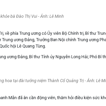
khỏe bà Đào Thị Vui - Ảnh: Lê Minh
ị, về phía Trung ương có Ủy viên Bộ Chính trị, Bí thư Tr
thư Trung ương Đảng, Trưởng Ban Nội chính Trung ương P
 Quốc hội Lê Quang Tùng.
rung ương Đảng, Bí thư Tỉnh ủy Nguyễn Long Hải; Phó Bí 
g hoa tại đài tưởng niệm Thành Cổ Quảng Trị - Ảnh: Lê M
anh Mẫn đã ân cần động viên, thăm hỏi điều kiện sức khỏe