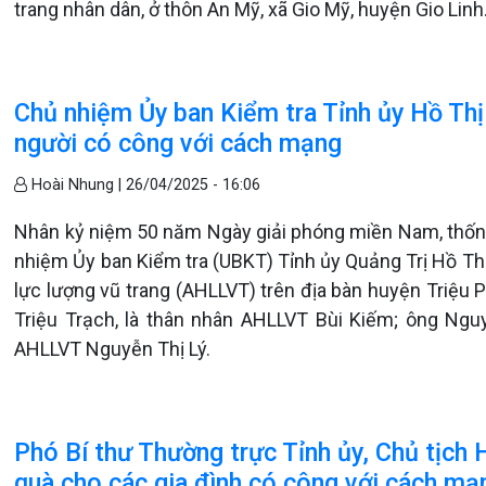
trang nhân dân, ở thôn An Mỹ, xã Gio Mỹ, huyện Gio Linh
Chủ nhiệm Ủy ban Kiểm tra Tỉnh ủy Hồ Thị
người có công với cách mạng
Hoài Nhung |
26/04/2025 - 16:06
Nhân kỷ niệm 50 năm Ngày giải phóng miền Nam, thống
nhiệm Ủy ban Kiểm tra (UBKT) Tỉnh ủy Quảng Trị Hồ Th
lực lượng vũ trang (AHLLVT) trên địa bàn huyện Triệu
Triệu Trạch, là thân nhân AHLLVT Bùi Kiếm; ông Ngu
AHLLVT Nguyễn Thị Lý.
Phó Bí thư Thường trực Tỉnh ủy, Chủ tịc
quà cho các gia đình có công với cách mạ