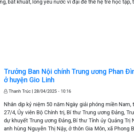
ờng, bất khuất, lòng yêu nước vĩ đại để thế hệ trẻ học tậ
Trưởng Ban Nội chính Trung ương Phan Đì
ở huyện Gio Linh
Thanh Trúc |
28/04/2025 - 10:16
Nhân dịp kỷ niệm 50 năm Ngày giải phóng miền Nam, 
27/4, Ủy viên Bộ Chính trị, Bí thư Trung ương Đảng, T
dự khuyết Trung ương Đảng, Bí thư Tỉnh ủy Quảng Trị
anh hùng Nguyễn Thị Nậy, ở thôn Gia Môn, xã Phong B