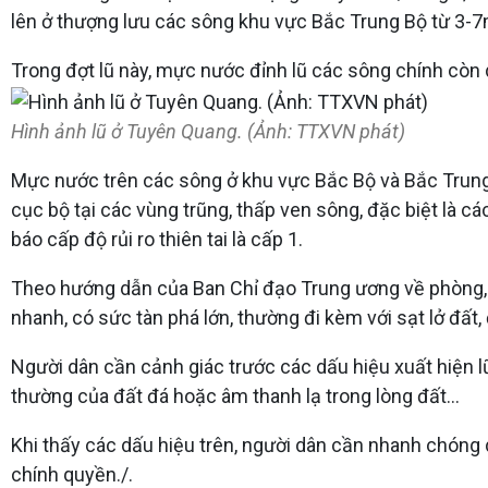
lên ở thượng lưu các sông khu vực Bắc Trung Bộ từ 3-7m
Trong đợt lũ này, mực nước đỉnh lũ các sông chính còn
Hình ảnh lũ ở Tuyên Quang. (Ảnh: TTXVN phát)
Mực nước trên các sông ở khu vực Bắc Bộ và Bắc Trung B
cục bộ tại các vùng trũng, thấp ven sông, đặc biệt là cá
báo cấp độ rủi ro thiên tai là cấp 1.
Theo hướng dẫn của Ban Chỉ đạo Trung ương về phòng, ch
nhanh, có sức tàn phá lớn, thường đi kèm với sạt lở đất, 
Người dân cần cảnh giác trước các dấu hiệu xuất hiện 
thường của đất đá hoặc âm thanh lạ trong lòng đất...
Khi thấy các dấu hiệu trên, người dân cần nhanh chóng d
chính quyền./.