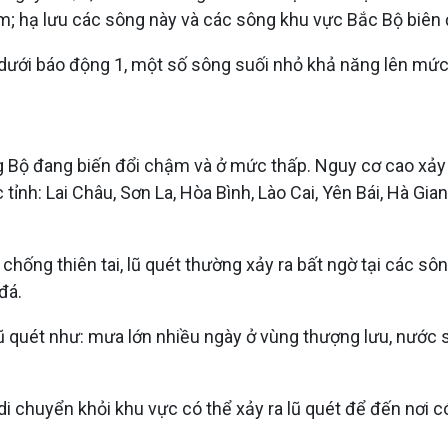
; hạ lưu các sông này và các sông khu vực Bắc Bộ biên đ
 dưới báo động 1, một số sông suối nhỏ khả năng lên mức
ộ đang biến đổi chậm và ở mức thấp. Nguy cơ cao xảy ra 
c tỉnh: Lai Châu, Sơn La, Hòa Bình, Lào Cai, Yên Bái, Hà 
ống thiên tai, lũ quét thường xảy ra bất ngờ tại các sôn
đá.
lũ quét như: mưa lớn nhiều ngày ở vùng thượng lưu, nước
i chuyển khỏi khu vực có thể xảy ra lũ quét để đến nơi c