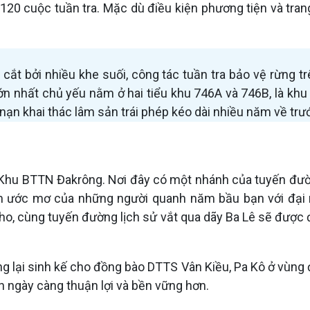
120 cuộc tuần tra. Mặc dù điều kiện phương tiện và trang
ia cắt bởi nhiều khe suối, công tác tuần tra bảo vệ rừng
n nhất chủ yếu nằm ở hai tiểu khu 746A và 746B, là khu 
nạn khai thác lâm sản trái phép kéo dài nhiều năm về trư
của Khu BTTN Đakrông. Nơi đây có một nhánh của tuyến đư
gắm ước mơ của những người quanh năm bầu bạn với đại 
o, cùng tuyến đường lịch sử vắt qua dãy Ba Lê sẽ được đ
mang lại sinh kế cho đồng bào DTTS Vân Kiều, Pa Kô ở vùn
 ngày càng thuận lợi và bền vững hơn.