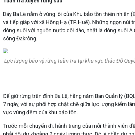
Tuần tra xuyên rừng sâu
Dãy Ba Lê nằm ở vùng lõi của Khu bảo tồn thiên nhiên 
và tiếp giáp với xã Hồng Hạ (TP. Huế). Những ngọn núi 
dòng suối với nguồn nước dồi dào, nhất là dòng suối A
sông Đakrông.
Lực lượng bảo vệ rừng tuần tra tại khu vực thác Đỗ Quyê
Để giữ rừng trên đỉnh Ba Lê, hằng năm Ban Quản lý (BQ
7 ngày, với sự phối hợp chặt chẽ giữa lực lượng kiểm 
vực vùng đệm của khu bảo tồn.
Trước mỗi chuyến đi, hành trang của mỗi thành viên đ
phải dôi dư khoảng 2 ngày lương thực. Đó là phần dự phò