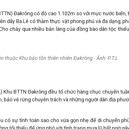
(BTTN) Đakrông có độ cao 1.102m so với mực nước biển, tr
trên dãy Ba Lê có thảm thực vật phong phú và đa dạng, ph
 Cho chảy qua nhiều bản làng của đồng bào dân tộc thiể
n thuộc Khu bảo tồn thiên nhiên Đakrông - Ảnh: P.T.L
L) Khu BTTN Đakrông đều tổ chức hàng chục chuyến tuần 
lâm, bảo vệ rừng chuyên trách và những người dân địa phư
ều có sự tính toán sao cho vừa gọn nhẹ để di chuyển p
ng tối thiểu để ứng phó với tình trạng mưa lũ bất ngờ gâ