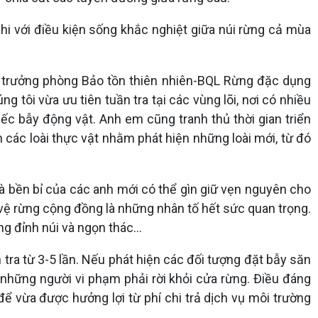
hi với điều kiện sống khắc nghiệt giữa núi rừng cả mùa
ó trưởng phòng Bảo tồn thiên nhiên-BQL Rừng đặc dụng
 tôi vừa ưu tiên tuần tra tại các vùng lõi, nơi có nhiều
ếc bẫy động vật. Anh em cũng tranh thủ thời gian triển
 các loài thực vật nhằm phát hiện những loài mới, từ đó
mà bền bỉ của các anh mới có thể gìn giữ vẹn nguyên cho
o vệ rừng cộng đồng là những nhân tố hết sức quan trọng.
ừng đỉnh núi và ngọn thác…
tra từ 3-5 lần. Nếu phát hiện các đối tượng đặt bẫy săn
 những người vi phạm phải rời khỏi cửa rừng. Điều đáng
ể vừa được hưởng lợi từ phí chi trả dịch vụ môi trường