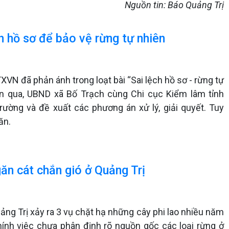
Nguồn tin: Báo Quảng Trị
ch hồ sơ để bảo vệ rừng tự nhiên
XVN đã phản ánh trong loạt bài “Sai lệch hồ sơ - rừng tự
ian qua, UBND xã Bố Trạch cùng Chi cục Kiểm lâm tỉnh
rường và đề xuất các phương án xử lý, giải quyết. Tuy
ăn.
găn cát chắn gió ở Quảng Trị
ng Trị xảy ra 3 vụ chặt hạ những cây phi lao nhiều năm
chính việc chưa phân định rõ nguồn gốc các loại rừng ở