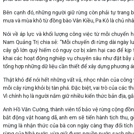
Bên cạnh đó, những người giữ rừng còn phải tự trang b
mưa và mùa khô từ đồng bào Vân Kiều, Pa Kô là chủ nhân
Nói về áp lực và khối lượng công việc từ mỗi chuyến
Nam Quảng Trị chia sẻ: “Mỗi chuyến đi rừng dài ngày luô
cây gỗ lớn quý hiếm có nguy cơ bị xâm hại cao để kịp 
khai các hoạt động nghiệp vụ chuyên sâu như đặt bẫy ản
tổng hợp những dữ liệu cần thiết để xây dựng phương án
Thật khó để nói hết những vất vả, nhọc nhằn của công v
mỗi cây rừng khỏi bị tàn phá. Đặc biệt, vai trò của các
Vì chính họ là người nắm giữ nhiều kiến thức bản địa, gắ
Anh Hồ Văn Cường, thành viên tổ bảo vệ rừng cộng đồng 
bắt động vật hoang dã, anh em sẽ tiến hành tịch thu, 
mừng là nhận thức của bà con ngày càng thay đổi tích 
rừng của Nhà nước, vừa giữ được nguồn nước sạch phục