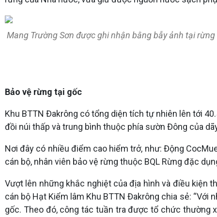
Mang Trường Sơn được ghi nhận bằng bẫy ảnh tại rừng đ
Bảo vệ rừng tại gốc
Khu BTTN Đakrông có tổng diện tích tự nhiên lên tới 40.5
đồi núi thấp và trung bình thuộc phía sườn Đông của d
Nơi đây có nhiều điểm cao hiểm trở, như: Động CocMuen,
cán bộ, nhân viên bảo vệ rừng thuộc BQL Rừng đặc dụng
Vượt lên những khắc nghiệt của địa hình và điều kiện th
cán bộ Hạt Kiểm lâm Khu BTTN Đakrông chia sẻ: “Với nhi
gốc. Theo đó, công tác tuần tra được tổ chức thường x