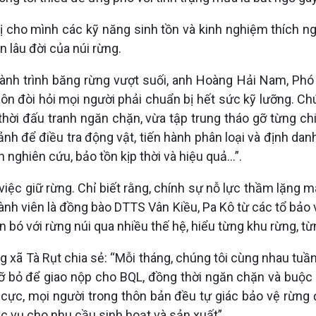
ị cho mình các kỹ năng sinh tồn và kinh nghiệm thích ng
 lâu đời của núi rừng.
 hành trình băng rừng vượt suối, anh Hoàng Hải Nam, Ph
n đòi hỏi mọi người phải chuẩn bị hết sức kỹ lưỡng. Chúng
thời đấu tranh ngăn chặn, vừa tập trung tháo gỡ từng chi
h để điều tra động vật, tiến hành phân loại và định danh
 nghiên cứu, bảo tồn kịp thời và hiệu quả…”.
iệc giữ rừng. Chỉ biết rằng, chính sự nỗ lực thầm lặng 
 thành viên là đồng bào DTTS Vân Kiều, Pa Kô từ các tổ bả
n bó với rừng núi qua nhiều thế hệ, hiểu từng khu rừng, t
xã Tà Rụt chia sẻ: “Mỗi tháng, chúng tôi cùng nhau tuần 
gỡ bỏ để giao nộp cho BQL, đồng thời ngăn chặn và buộc
cực, mọi người trong thôn bản đều tự giác bảo vệ rừng đ
 vụ cho nhu cầu sinh hoạt và sản xuất”.