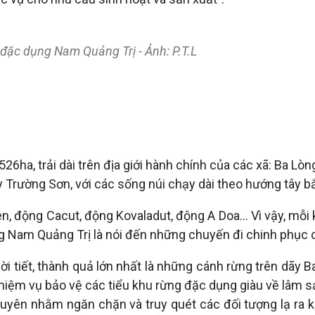
ặc dụng Nam Quảng Trị - Ảnh: P.T.L
26ha, trải dài trên địa giới hành chính của các xã: Ba Lòn
ãy Trường Sơn, với các sống núi chạy dài theo hướng tây 
 động Cacut, động Kovaladut, động A Doa... Vì vậy, mỗi 
 Nam Quảng Trị là nói đến những chuyến đi chinh phục c
ời tiết, thành quả lớn nhất là những cánh rừng trên dãy 
ệm vụ bảo vệ các tiểu khu rừng đặc dụng giàu về lâm sản
uyên nhằm ngăn chặn và truy quét các đối tượng lạ ra k