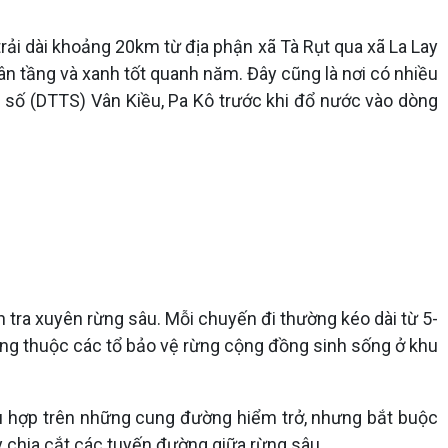
ải dài khoảng 20km từ địa phận xã Tà Rụt qua xã La Lay
ân tầng và xanh tốt quanh năm. Đây cũng là nơi có nhiều
u số (DTTS) Vân Kiều, Pa Kô trước khi đổ nước vào dòng
tra xuyên rừng sâu. Mỗi chuyến đi thường kéo dài từ 5-
ơng thuộc các tổ bảo vệ rừng cộng đồng sinh sống ở khu
hù hợp trên những cung đường hiểm trở, nhưng bắt buộc
y chia cắt các tuyến đường giữa rừng sâu.