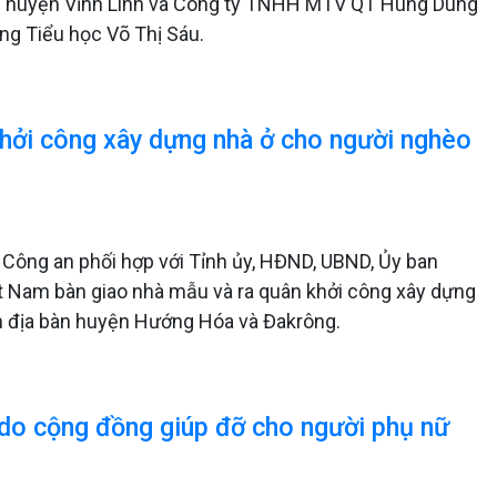
ới huyện Vĩnh Linh và Công ty TNHH MTV QT Hùng Dung
ờng Tiểu học Võ Thị Sáu.
khởi công xây dựng nhà ở cho người nghèo
ộ Công an phối hợp với Tỉnh ủy, HĐND, UBND, Ủy ban
t Nam bàn giao nhà mẫu và ra quân khởi công xây dựng
ên địa bàn huyện Hướng Hóa và Đakrông.
 do cộng đồng giúp đỡ cho người phụ nữ