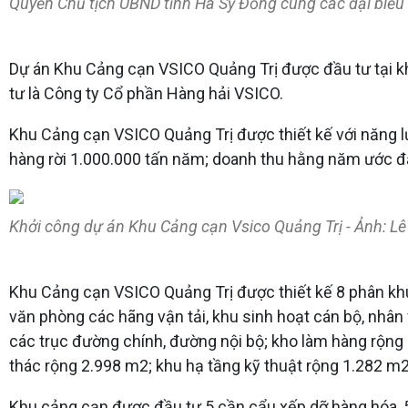
Quyền Chủ tịch UBND tỉnh Hà Sỹ Đồng cùng các đại biểu 
Dự án Khu Cảng cạn VSICO Quảng Trị được đầu tư tại kh
tư là Công ty Cổ phần Hàng hải VSICO.
Khu Cảng cạn VSICO Quảng Trị được thiết kế với năng l
hàng rời 1.000.000 tấn năm; doanh thu hằng năm ước đạ
Khởi công dự án Khu Cảng cạn Vsico Quảng Trị - Ảnh: L
Khu Cảng cạn VSICO Quảng Trị được thiết kế 8 phân kh
văn phòng các hãng vận tải, khu sinh hoạt cán bộ, nhân
các trục đường chính, đường nội bộ; kho làm hàng rộng 
thác rộng 2.998 m2; khu hạ tầng kỹ thuật rộng 1.282 m2;
Khu cảng cạn được đầu tư 5 cần cẩu xếp dỡ hàng hóa, 5 t