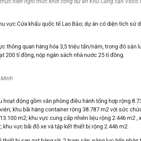
thực hiện nghi thức khởi công dự án Khu Cảng cạn Vsico 
u vực Cửa khẩu quốc tế Lao Bảo; dự án có diện tích sử 
ực thông quan hàng hóa 3,5 triệu tấn/năm, trong đó sản
t 200 tỉ đồng, nộp ngân sách nhà nước 25 tỉ đồng.
ê Minh
u hoạt động gồm văn phòng điều hành tổng hợp rộng 8.730
 viên; khu bãi hàng container rộng 38.787 m2 với sức ch
13.100 m2; khu vực cung cấp nhiên liệu rộng 2.446 m2 , x
 khu vực bãi đỗ xe và tập kết thiết bị rộng 2.446 m2.
hiết bị san gạt hàng rời, 2 trạm cân; năng lực tiếp nhận 