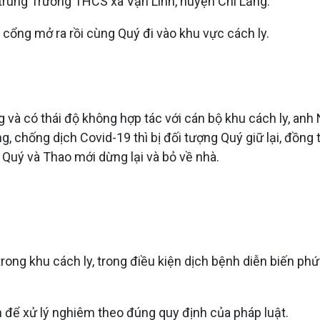
p trung Trường THCS xã Vạn Linh, huyện Chi Lăng.
cổng mở ra rồi cùng Quý đi vào khu vực cách ly.
 và có thái độ không hợp tác với cán bộ khu cách ly, anh
ng, chống dịch Covid-19 thì bị đối tượng Quý giữ lại, đồn
Quý và Thao mới dừng lại và bỏ về nhà.
rong khu cách ly, trong điều kiện dịch bệnh diễn biến phứ
 để xử lý nghiêm theo đúng quy định của pháp luật.