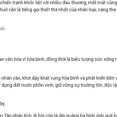
iến tranh khốc liệt với nhiều đau thương, mất mát cũng c
ở vẫn là tiếng gọi thiết tha nhất của nhân loại, càng tha
iển.
 văn hóa vì hòa bình, đồng thời là biểu tượng sức sống m
nhân văn, khơi dậy khát vọng hòa bình và phát triển bền 
y dựng đất nước phồn vinh, giữ vững sự trường tồn, độc lậ
Trị
 Tân phân tích, lễ hội còn là dịp quảng bá hình ảnh quê 