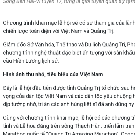
Sông Bến Hải-Vĩ tuyến 17, từng là giới tuyến quân sự tạ
Chương trình khai mạc lễ hội sẽ có sự tham gia của lãn
chiến lược toàn diện với Việt Nam và Quảng Trị.
Giám đốc Sở Văn hóa, Thể thao và Du lịch Quảng Trị, P
chương trình nghệ thuật đặc biệt ấn tượng với sân khấu
cầu Hiền Lương lịch sử.
Hình ảnh thu nhỏ, tiêu biểu của Việt Nam
Đây là lễ hội đầu tiên được tỉnh Quảng Trị tổ chức sau 
vọng của dân tộc Việt Nam và các dân tộc yêu chuộng hòa
dịp tưởng nhớ, tri ân các anh hùng liệt sĩ đã anh dũng hy
Cùng với chương trình khai mạc, lễ hội có các chương t
tỉnh và Lễ hoa đăng trên sông Thạch Hãn; triển lãm tra
Marathon quốc tế “Quang Tri Amazing Marathon”; Concert