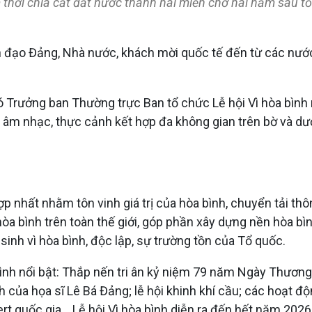
m thời chia cắt đất nước thành hai miền chờ hai năm sau 
h đạo Đảng, Nhà nước, khách mời quốc tế đến từ các nước
hó Trưởng ban Thường trực Ban tổ chức Lễ hội Vì hòa bìn
 âm nhạc, thực cảnh kết hợp đa không gian trên bờ và dư
hợp nhất nhằm tôn vinh giá trị của hòa bình, chuyển tải t
 bình trên toàn thế giới, góp phần xây dựng nền hòa bình
 sinh vì hòa bình, độc lập, sự trường tồn của Tổ quốc.
rình nổi bật: Thắp nến tri ân kỷ niệm 79 năm Ngày Thương
nh của họa sĩ Lê Bá Đảng; lễ hội khinh khí cầu; các hoạt 
 quốc gia... Lễ hội Vì hòa bình diễn ra đến hết năm 2026