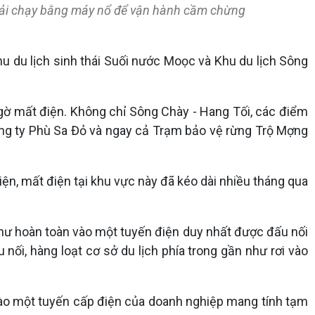
 phải chạy bằng máy nổ để vận hành cầm chừng
hu du lịch sinh thái Suối nước Moọc và Khu du lịch Sông
gờ mất điện. Không chỉ Sông Chày - Hang Tối, các điểm
ông ty Phù Sa Đỏ và ngay cả Trạm bảo vệ rừng Trộ Mợng
iện, mất điện tại khu vực này đã kéo dài nhiều tháng qua
hư hoàn toàn vào một tuyến điện duy nhất được đấu nối
ối, hàng loạt cơ sở du lịch phía trong gần như rơi vào
vào một tuyến cấp điện của doanh nghiệp mang tính tạm