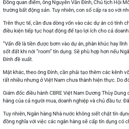
Đồng quan điểm, ông Nguyễn Văn Đính, Chủ tịch Hội Môi 
trường bất động sản. Tuy nhiên, con số cấp ra so với nhu
Trên thực tế, cần đưa dòng vốn vào các dự án có tính ch
điều kiện tiếp tục hoạt động để tạo lợi ích cho cả doanh 
“Vấn đề là tiền được bơm vào dự án, phân khúc hay lĩnh 
sốt đất khi nới “room” tín dụng. Sẽ phù hợp hơn nếu 
Đính đề xuất.
Mặt khác, theo ông Đính, cần phải tạo thêm các kênh vốn 
rất nhiều nhưng ở Việt Nam chưa thành hiện thực. Do đó
Giám đốc điều hành CBRE Việt Nam Dương Thùy Dung cho 
hàng của cả người mua, doanh nghiệp và chủ đầu tư. Đây
Tuy nhiên, Ngân hàng Nhà nước không siết chặt tín dụng
đồng nghĩa với việc các ngân hàng sẽ cấp tín dụng có c