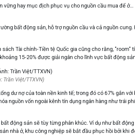
 bền vững hay mục địch phục vụ cho nguồn cầu mua để ở... m
thị trường bất động sản, hỗ trợ nguồn cầu và cả nguồn cun
 sách Tài chính-Tiền tệ Quốc gia cũng cho rằng, "room" 
khoảng 15-20% được giải ngân cho lĩnh vực bất động sản, 
: Trần Việt/TTXVN)
ổng dư nợ của toàn nền kinh tế; trong đó có 67% gắn với
hóa nguồn vốn ngoài kênh tín dụng ngân hàng như trái phi
ng bất động sản sẽ tùy từng phân khúc. Ví dụ như bất động 
 nhà ở, khu công nghiệp sẽ bắt đầu phục hồi bởi khi đó 