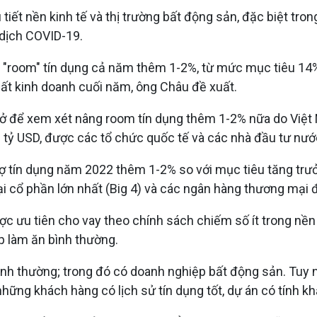
 tiết nền kinh tế và thị trường bất động sản, đặc biệt tr
 dịch COVID-19.
"room" tín dụng cả năm thêm 1-2%, từ mức mục tiêu 14
ất kinh doanh cuối năm, ông Châu đề xuất.
 để xem xét nâng room tín dụng thêm 1-2% nữa do Việt N
0 tỷ USD, được các tổ chức quốc tế và các nhà đầu tư nướ
 tín dụng năm 2022 thêm 1-2% so với mục tiêu tăng trưở
i cổ phần lớn nhất (Big 4) và các ngân hàng thương mại đ
 ưu tiên cho vay theo chính sách chiếm số ít trong nền k
p làm ăn bình thường.
bình thường; trong đó có doanh nghiệp bất động sản. Tuy 
ững khách hàng có lịch sử tín dụng tốt, dự án có tính khả 