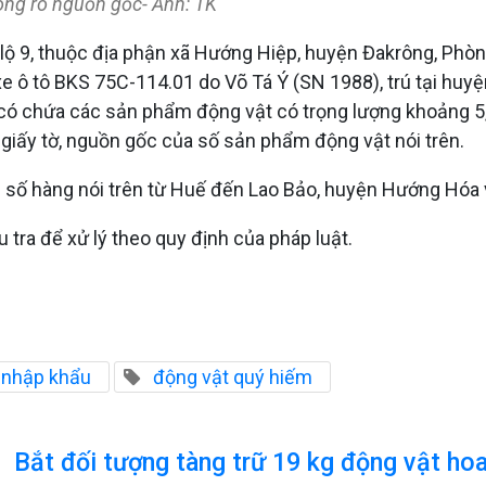
ông rõ nguồn gốc- Ảnh: TK
 lộ 9, thuộc địa phận xã Hướng Hiệp, huyện Đakrông, Ph
e ô tô BKS 75C-114.01 do Võ Tá Ý (SN 1988), trú tại huy
ải có chứa các sản phẩm động vật có trọng lượng khoảng 5,
c giấy tờ, nguồn gốc của số sản phẩm động vật nói trên.
 số hàng nói trên từ Huế đến Lao Bảo, huyện Hướng Hóa vớ
tra để xử lý theo quy định của pháp luật.
nhập khẩu
động vật quý hiếm
Bắt đối tượng tàng trữ 19 kg động vật ho