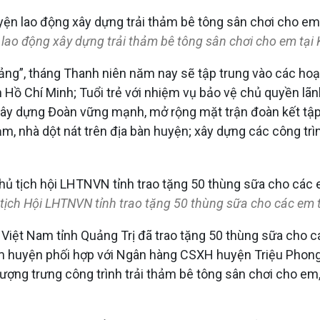
lao động xây dựng trải thảm bê tông sân chơi cho em tại 
 Đảng”, tháng Thanh niên năm nay sẽ tập trung vào các hoạ
Hồ Chí Minh; Tuổi trẻ với nhiệm vụ bảo vệ chủ quyền lãnh
; xây dựng Đoàn vững mạnh, mở rộng mặt trận đoàn kết tậ
 tạm, nhà dột nát trên địa bàn huyện; xây dựng các công t
tịch Hội LHTNVN tỉnh trao tặng 50 thùng sữa cho các em t
iệt Nam tỉnh Quảng Trị đã trao tặng 50 thùng sữa cho cá
huyện phối hợp với Ngân hàng CSXH huyện Triệu Phong t
tượng trưng công trình trải thảm bê tông sân chơi cho e