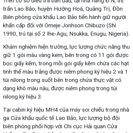
Trên cơ sở điều tra ban đầu, tại nhà hàng Đ.N, thị
trấn Lao Bảo, huyện Hướng Hoá, Quảng Trị, Đồn
Biên phòng cửa khẩu Lao Bảo tiến hành giữ người
khẩn cấp đối với Omeje Jonhson Chibuzo (SN
1990, trú tại số 2 Ihe-Agu, Nsukka, Enugu, Nigeria).
Khám nghiệm hiện trường, lực lượng chức năng thu
giữ 1 gói màu vàng kem, bên trong có 11 gói được
bọc giấy kẽm, trong mỗi gói giấy kẽm chứa các hạt
tinh thể màu trắng được niêm phong ký hiệu 2 và 1
túi nilong trong suốt bên trong chứa thực vật có
dạng khô màu nâu, được niêm phong trong túi
nilong ký hiệu 3.
Tại cabin ký hiệu MH4 của máy soi chiếu trong nhà
ga Cửa khẩu quốc tế Lao Bảo, lực lượng bộ đội
biên phòng phối hợp với Chi cục Hải quan Cửa