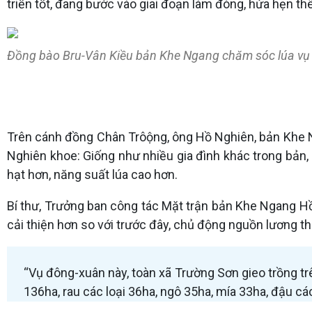
triển tốt, đang bước vào giai đoạn làm đòng, hứa hẹn 
Đồng bào Bru-Vân Kiều bản Khe Ngang chăm sóc lúa vụ 
Trên cánh đồng Chân Trôộng, ông Hồ Nghiên, bản Khe Ng
Nghiên khoe: Giống như nhiều gia đình khác trong bản,
hạt hơn, năng suất lúa cao hơn.
Bí thư, Trưởng ban công tác Mặt trận bản Khe Ngang H
cải thiện hơn so với trước đây, chủ động nguồn lương 
“Vụ đông-xuân này, toàn xã Trường Sơn gieo trồng tr
136ha, rau các loại 36ha, ngô 35ha, mía 33ha, đậu c