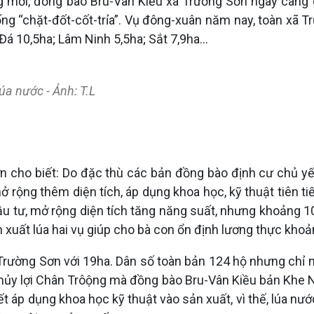
g mới, đồng bào Bru-Vân Kiều xã Trường Sơn ngày càng gắ
ống “chặt-đốt-cốt-trỉa”. Vụ đông-xuân năm nay, toàn xã T
á 10,5ha; Lâm Ninh 5,5ha; Sắt 7,9ha...
úa nước - Ảnh: T.L
cho biết: Do đặc thù các bản đồng bào định cư chủ yếu đ
ộng thêm diện tích, áp dụng khoa học, kỹ thuật tiên tiến
u tư, mở rộng diện tích tăng năng suất, nhưng khoảng 1
 xuất lúa hai vụ giúp cho bà con ổn định lương thực kho
 Trường Sơn với 19ha. Dân số toàn bản 124 hộ nhưng chỉ 
hủy lợi Chân Trôộng mà đồng bào Bru-Vân Kiều bản Khe N
ết áp dụng khoa học kỹ thuật vào sản xuất, vì thế, lúa nư