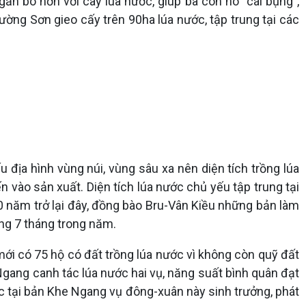
n bó hơn với cây lúa nước, giúp bà con no “cái bụng”,
rường Sơn gieo cấy trên 90ha lúa nước, tập trung tại các
ịa hình vùng núi, vùng sâu xa nên diện tích trồng lúa
 vào sản xuất. Diện tích lúa nước chủ yếu tập trung tại
0 năm trở lại đây, đồng bào Bru-Vân Kiều những bản làm
ảng 7 tháng trong năm.
mới có 75 hộ có đất trồng lúa nước vì không còn quỹ đất
gang canh tác lúa nước hai vụ, năng suất bình quân đạt
ớc tại bản Khe Ngang vụ đông-xuân này sinh trưởng, phát