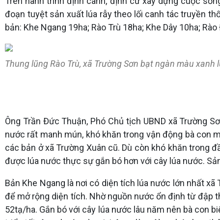
Trên hành trình định canh, định cư xây dựng cuộc sốn
đoạn tuyệt sản xuất lúa rẫy theo lối canh tác truyền th
bản: Khe Ngang 19ha; Rào Trù 18ha; Khe Dây 10ha; Rào Đ
Thung lũng Rào Trù, xã Trường Sơn bạt ngàn màu xanh l
Ông Trần Đức Thuận, Phó Chủ tịch UBND xã Trường Sơn 
nước rất manh mún, khó khăn trong vận động bà con mở r
các bản ở xã Trường Xuân cũ. Dù còn khó khăn trong đầ
được lúa nước thực sự gắn bó hơn với cây lúa nước. Sản
Bản Khe Ngang là nơi có diện tích lúa nước lớn nhất xã
để mở rộng diện tích. Nhờ nguồn nước ổn định từ đập t
52tạ/ha. Gắn bó với cây lúa nước lâu năm nên bà con bi