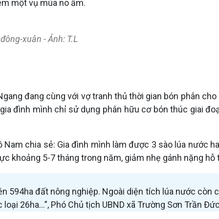
thêm một vụ mùa no ấm.
đông-xuân - Ảnh: T.L
ang đang cùng với vợ tranh thủ thời gian bón phân cho 
 gia đình mình chỉ sử dụng phân hữu cơ bón thúc giai đ
ồ Nam chia sẻ: Gia đình mình làm được 3 sào lúa nước ha
thực khoảng 5-7 tháng trong năm, giảm nhẹ gánh nặng hỗ 
ên 594ha đất nông nghiệp. Ngoài diện tích lúa nước còn 
ác loại 26ha...”, Phó Chủ tịch UBND xã Trường Sơn Trần Đứ