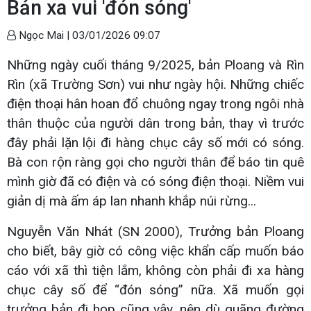
Bản xa vui 'đón sóng'
Ngọc Mai |
03/01/2026 09:07
Những ngày cuối tháng 9/2025, bản Ploang và Rìn
Rìn (xã Trường Sơn) vui như ngày hội. Những chiếc
điện thoại hân hoan đổ chuông ngay trong ngôi nhà
thân thuộc của người dân trong bản, thay vì trước
đây phải lặn lội đi hàng chục cây số mới có sóng.
Bà con rộn ràng gọi cho người thân để báo tin quê
mình giờ đã có điện và có sóng điện thoại. Niềm vui
giản dị mà ấm áp lan nhanh khắp núi rừng...
Nguyễn Văn Nhát (SN 2000), Trưởng bản Ploang
cho biết, bây giờ có công việc khẩn cấp muốn báo
cáo với xã thì tiện lắm, không còn phải đi xa hàng
chục cây số để “đón sóng” nữa. Xã muốn gọi
trưởng bản đi họp cũng vậy, nên dù quãng đường