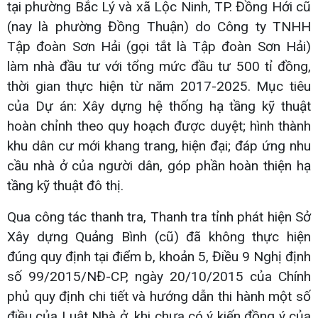
tại phường Bắc Lý và xã Lộc Ninh, TP. Đồng Hới cũ
(nay là phường Đồng Thuận) do Công ty TNHH
Tập đoàn Sơn Hải (gọi tắt là Tập đoàn Sơn Hải)
làm nhà đầu tư với tổng mức đầu tư 500 tỉ đồng,
thời gian thực hiện từ năm 2017-2025. Mục tiêu
của Dự án: Xây dựng hệ thống hạ tầng kỹ thuật
hoàn chỉnh theo quy hoạch được duyệt; hình thành
khu dân cư mới khang trang, hiện đại; đáp ứng nhu
cầu nhà ở của người dân, góp phần hoàn thiện hạ
tầng kỹ thuật đô thị.
Qua công tác thanh tra, Thanh tra tỉnh phát hiện Sở
Xây dựng Quảng Bình (cũ) đã không thực hiện
đúng quy định tại điểm b, khoản 5, Điều 9 Nghị định
số 99/2015/NĐ-CP, ngày 20/10/2015 của Chính
phủ quy định chi tiết và hướng dẫn thi hành một số
điều của Luật Nhà ở, khi chưa có ý kiến đồng ý của