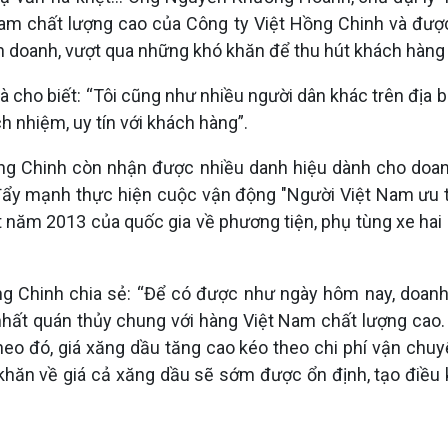
Nam chất lượng cao của Công ty Việt Hồng Chinh và được 
nh doanh, vượt qua những khó khăn để thu hút khách hàng
cho biết: “Tôi cũng như nhiều người dân khác trên địa b
h nhiệm, uy tín với khách hàng”.
ng Chinh còn nhận được nhiều danh hiệu dành cho doanh
đẩy mạnh thực hiện cuộc vận động "Người Việt Nam ưu t
t năm 2013 của quốc gia về phương tiện, phụ tùng xe hai 
 Chinh chia sẻ: “Để có được như ngày hôm nay, doanh n
 nhất quán thủy chung với hàng Việt Nam chất lượng cao.
eo đó, giá xăng dầu tăng cao kéo theo chi phí vận chu
khăn về giá cả xăng dầu sẽ sớm được ổn định, tạo điều 