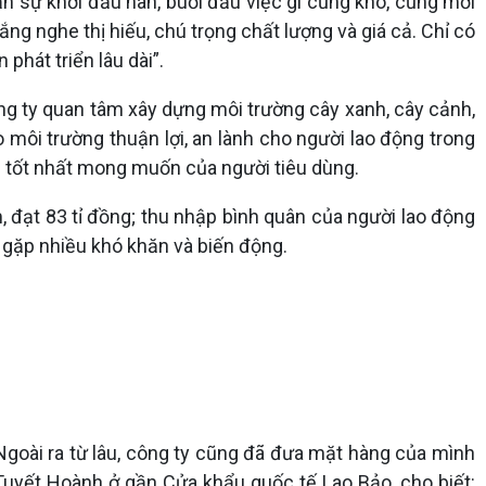
n sự khởi đầu nan, buổi đầu việc gì cũng khó, cũng mới
lắng nghe thị hiếu, chú trọng chất lượng và giá cả. Chỉ có
phát triển lâu dài”.
g ty quan tâm xây dựng môi trường cây xanh, cây cảnh,
i trường thuận lợi, an lành cho người lao động trong
ng tốt nhất mong muốn của người tiêu dùng.
đạt 83 tỉ đồng; thu nhập bình quân của người lao động
a gặp nhiều khó khăn và biến động.
 Ngoài ra từ lâu, công ty cũng đã đưa mặt hàng của mình
uyết Hoành ở gần Cửa khẩu quốc tế Lao Bảo, cho biết: