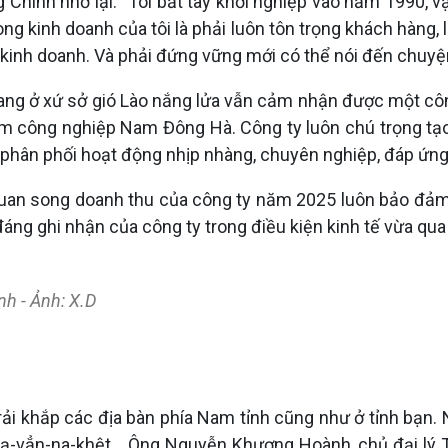
hinh nhớ lại: “Tôi bắt tay khởi nghiệp vào năm 1990, vạ
ong kinh doanh của tôi là phải luôn tôn trọng khách hàng, 
kinh doanh. Và phải đứng vững mới có thể nói đến chuyện 
ng ở xứ sở gió Lào nắng lửa vẫn cảm nhận được một côn
công nghiệp Nam Đông Hà. Công ty luôn chú trọng tạo mô
ráp, phân phối hoạt động nhịp nhàng, chuyên nghiệp, đáp ứ
uan song doanh thu của công ty năm 2025 luôn bảo đảm, 
đáng ghi nhận của công ty trong điều kiện kinh tế vừa qu
h - Ảnh: X.D
rải khắp các địa bàn phía Nam tỉnh cũng như ở tỉnh bạn.
 Sạ-vẳn-na-khệt… Ông Nguyễn Khương Hoành, chủ đại lý T