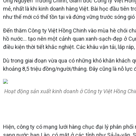
Ông Nguyễn Trường Chinh, Giám đốc Công ty Việt Hồng C
mẻ, nhất là khi kinh doanh hàng Việt. Bài học đầu tiên tr
như thế mới có thể tồn tại và đứng vững trước sóng gió 
Đến thăm Công ty Việt Hồng Chinh vào mùa hè chói cha
hồ nước… tạo nên một cảnh quan xanh-sạch-đẹp ở Cụm 
điều kiện thời tiết khắc nghiệt. Các khâu vận tải, lắp 
Dù trong giai đoạn vừa qua có những khó khăn khách q
khoảng 8,5 triệu đồng/người/tháng. Đây cũng là nỗ lực 
Hoạt động sản xuất kinh doanh ở Công ty Việt Hồng Chin
Hiện, công ty có mạng lưới hàng chục đại lý phân phối 
sang nước bạn Lào, có mặt ở các tỉnh như Sả-lạ-văn,