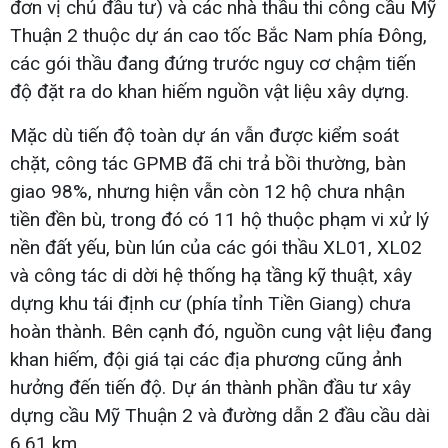
đơn vị chủ đầu tư) và các nhà thầu thi công cầu Mỹ
Thuận 2 thuộc dự án cao tốc Bắc Nam phía Đông,
các gói thầu đang đứng trước nguy cơ chậm tiến
độ đặt ra do khan hiếm nguồn vật liệu xây dựng.
Mặc dù tiến độ toàn dự án vẫn được kiểm soát
chặt, công tác GPMB đã chi trả bồi thường, bàn
giao 98%, nhưng hiện vẫn còn 12 hộ chưa nhận
tiền đền bù, trong đó có 11 hộ thuộc phạm vi xử lý
nền đất yếu, bùn lún của các gói thầu XL01, XL02
và công tác di dời hệ thống hạ tầng kỹ thuật, xây
dựng khu tái định cư (phía tỉnh Tiền Giang) chưa
hoàn thành. Bên cạnh đó, nguồn cung vật liệu đang
khan hiếm, đội giá tại các địa phương cũng ảnh
hưởng đến tiến độ. Dự án thành phần đầu tư xây
dựng cầu Mỹ Thuận 2 và đường dẫn 2 đầu cầu dài
6,61 km.