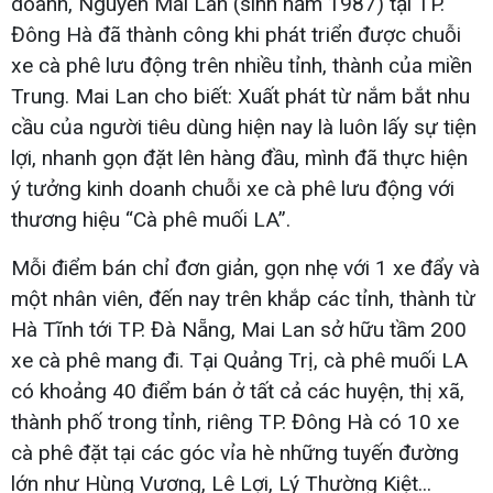
doanh, Nguyễn Mai Lan (sinh năm 1987) tại TP.
Đông Hà đã thành công khi phát triển được chuỗi
xe cà phê lưu động trên nhiều tỉnh, thành của miền
Trung. Mai Lan cho biết: Xuất phát từ nắm bắt nhu
cầu của người tiêu dùng hiện nay là luôn lấy sự tiện
lợi, nhanh gọn đặt lên hàng đầu, mình đã thực hiện
ý tưởng kinh doanh chuỗi xe cà phê lưu động với
thương hiệu “Cà phê muối LA”.
Mỗi điểm bán chỉ đơn giản, gọn nhẹ với 1 xe đẩy và
một nhân viên, đến nay trên khắp các tỉnh, thành từ
Hà Tĩnh tới TP. Đà Nẵng, Mai Lan sở hữu tầm 200
xe cà phê mang đi. Tại Quảng Trị, cà phê muối LA
có khoảng 40 điểm bán ở tất cả các huyện, thị xã,
thành phố trong tỉnh, riêng TP. Đông Hà có 10 xe
cà phê đặt tại các góc vỉa hè những tuyến đường
lớn như Hùng Vương, Lê Lợi, Lý Thường Kiệt...