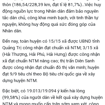
thôn (186,54/228,39 km, đạt tỉ lệ 81,7%)...Việc huy
động nguồn lực trong Nhân dân đảm bảo nguyên
tắc dân chủ, công khai minh bạch, với tinh thần tự
nguyện, không huy động quá sức đóng góp của
Nhân dân.
Đến nay, toàn huyện có 15/15 xã được UBND tỉnh
Quảng Trị công nhận đạt chuẩn xã NTM; 3/15 xã
(Hải Thượng, Hải Phú, Hải Hưng) được công nhận
xã đạt chuẩn NTM nâng cao; thị trấn Diên Sanh
được công nhận đạt chuẩn đô thị văn minh; huyện
đạt 9/9 tiêu chí theo Bộ tiêu chí quốc gia về xây
dựng huyện NTM.
Đặc biệt, có 19.013/19.094 ý kiến hài lòng
(99,58%) của người dân về kết quả xây dựng huyện
NTM và mong muốn cấp trên sớm xem xét, công