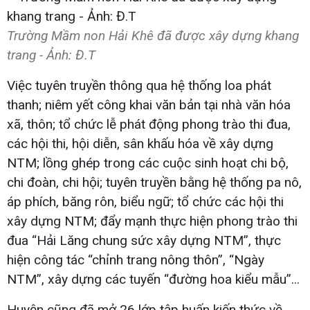
Trường Mầm non Hải Khê đã được xây dựng khang
trang - Ảnh: Đ.T
Việc tuyên truyền thông qua hệ thống loa phát
thanh; niêm yết công khai văn bản tại nhà văn hóa
xã, thôn; tổ chức lễ phát động phong trào thi đua,
các hội thi, hội diễn, sân khấu hóa về xây dựng
NTM; lồng ghép trong các cuộc sinh hoạt chi bộ,
chi đoàn, chi hội; tuyên truyền bằng hệ thống pa nô,
áp phích, băng rôn, biểu ngữ; tổ chức các hội thi
xây dựng NTM; đẩy mạnh thực hiện phong trào thi
đua “Hải Lăng chung sức xây dựng NTM”, thực
hiện công tác “chỉnh trang nông thôn”, “Ngày
NTM”, xây dựng các tuyến “đường hoa kiểu mẫu”...
Huyện cũng đã mở 26 lớp tập huấn kiến thức về