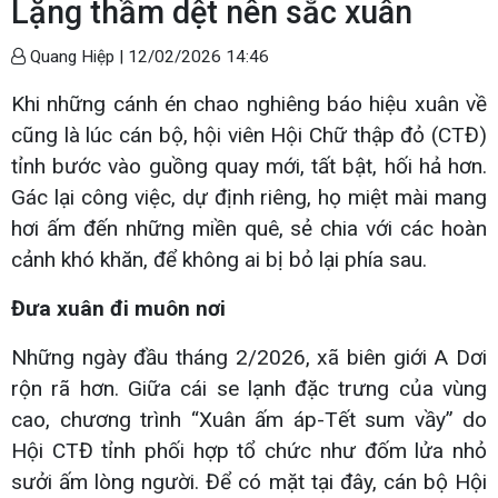
Lặng thầm dệt nên sắc xuân
Quang Hiệp |
12/02/2026 14:46
Khi những cánh én chao nghiêng báo hiệu xuân về
cũng là lúc cán bộ, hội viên Hội Chữ thập đỏ (CTĐ)
tỉnh bước vào guồng quay mới, tất bật, hối hả hơn.
Gác lại công việc, dự định riêng, họ miệt mài mang
hơi ấm đến những miền quê, sẻ chia với các hoàn
cảnh khó khăn, để không ai bị bỏ lại phía sau.
Đưa xuân đi muôn nơi
Những ngày đầu tháng 2/2026, xã biên giới A Dơi
rộn rã hơn. Giữa cái se lạnh đặc trưng của vùng
cao, chương trình “Xuân ấm áp-Tết sum vầy” do
Hội CTĐ tỉnh phối hợp tổ chức như đốm lửa nhỏ
sưởi ấm lòng người. Để có mặt tại đây, cán bộ Hội