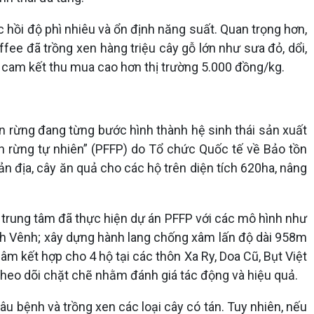
hồi độ phì nhiêu và ổn định năng suất. Quan trọng hơn,
offee đã trồng xen hàng triệu cây gỗ lớn như sưa đỏ, dổi,
 và cam kết thu mua cao hơn thị trường 5.000 đồng/kg.
 rừng đang từng bước hình thành hệ sinh thái sản xuất
ện rừng tự nhiên” (PFFP) do Tổ chức Quốc tế về Bảo tồn
n địa, cây ăn quả cho các hộ trên diện tích 620ha, nâng
trung tâm đã thực hiện dự án PFFP với các mô hình như
nh Vênh; xây dựng hành lang chống xâm lấn độ dài 958m
 lâm kết hợp cho 4 hộ tại các thôn Xa Ry, Doa Cũ, Bụt Việt
 theo dõi chặt chẽ nhằm đánh giá tác động và hiệu quả.
âu bệnh và trồng xen các loại cây có tán. Tuy nhiên, nếu