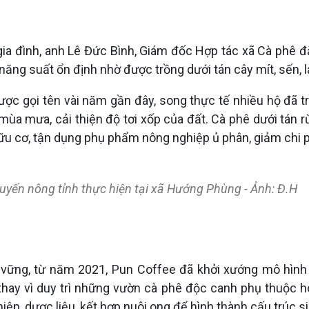
ia đình, anh Lê Đức Bình, Giám đốc Hợp tác xã Cà phê đặ
ng suất ổn định nhờ được trồng dưới tán cây mít, sến, lá
ược gọi tên vài năm gần đây, song thực tế nhiều hộ đã 
mùa mưa, cải thiện độ tơi xốp của đất. Cà phê dưới tán
u cơ, tận dụng phụ phẩm nông nghiệp ủ phân, giảm chi p
uyến nông tỉnh thực hiện tại xã Hướng Phùng - Ảnh: Đ.H
n vững, từ năm 2021, Pun Coffee đã khởi xướng mô hình
hay vì duy trì những vườn cà phê độc canh phụ thuộc ho
ệp, dược liệu, kết hợp nuôi ong để hình thành cấu trúc si