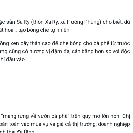
c sản Sa Ry (thôn Xa Ry, xã Hướng Phùng) cho biết, dù
t hoa... tạo bóng che tự nhiên.
trồng xen cây thân cao để che bóng cho cà phê từ trước
 rừng cũng có hương vị đậm đà, cân bằng hơn so với độc
hí đầu vào.
 “mang rừng về vườn cà phê” trên quy mô lớn hơn. Chị
àn toàn vào mùa vụ và giá cả thị trường, doanh nghiệp
nh thái đa tầng.