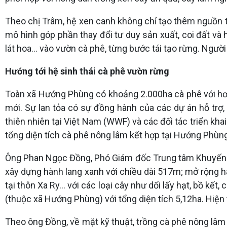
Theo chị Trâm, hệ xen canh không chỉ tạo thêm nguồn t
mô hình góp phần thay đổi tư duy sản xuất, coi đất và hệ
lát hoa... vào vườn cà phê, từng bước tái tạo rừng. Ngườ
Hướng tới hệ sinh thái cà phê vườn rừng
Toàn xã Hướng Phùng có khoảng 2.000ha cà phê với hơn
mới. Sự lan tỏa có sự đồng hành của các dự án hỗ trợ,
thiên nhiên tại Việt Nam (WWF) và các đối tác triển kh
tổng diện tích cà phê nông lâm kết hợp tại Hướng Phùng
Ông Phan Ngọc Đồng, Phó Giám đốc Trung tâm Khuyến nô
xây dựng hành lang xanh với chiều dài 517m; mở rộng 
tại thôn Xa Ry... với các loại cây như dổi lấy hạt, bồ kế
(thuộc xã Hướng Phùng) với tổng diện tích 5,12ha. Hiện 
Theo ông Đồng, về mặt kỹ thuật, trồng cà phê nông lâm k