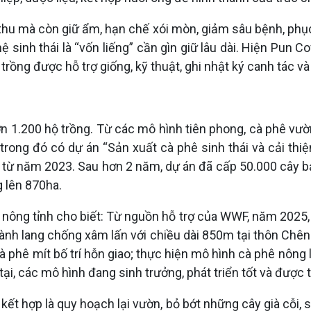
hu mà còn giữ ẩm, hạn chế xói mòn, giảm sâu bệnh, phục 
 sinh thái là “vốn liếng” cần gìn giữ lâu dài. Hiện Pun C
i trồng được hỗ trợ giống, kỹ thuật, ghi nhật ký canh tác
 1.200 hộ trồng. Từ các mô hình tiên phong, cà phê vườn
 trong đó có dự án “Sản xuất cà phê sinh thái và cải thi
ai từ năm 2023. Sau hơn 2 năm, dự án đã cấp 50.000 cây bả
 lên 870ha.
ng tỉnh cho biết: Từ nguồn hỗ trợ của WWF, năm 2025, 
hành lang chống xâm lấn với chiều dài 850m tại thôn Chê
t, cà phê mít bố trí hỗn giao; thực hiện mô hình cà phê nông
tại, các mô hình đang sinh trưởng, phát triển tốt và được
ết hợp là quy hoạch lại vườn, bỏ bớt những cây già cỗi, s