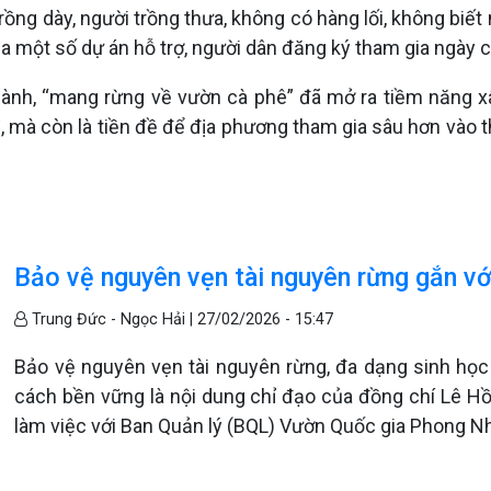
rồng dày, người trồng thưa, không có hàng lối, không biết
của một số dự án hỗ trợ, người dân đăng ký tham gia ngày 
hành, “mang rừng về vườn cà phê” đã mở ra tiềm năng x
ị, mà còn là tiền đề để địa phương tham gia sâu hơn vào t
Bảo vệ nguyên vẹn tài nguyên rừng gắn với
Trung Đức - Ngọc Hải |
27/02/2026 - 15:47
Bảo vệ nguyên vẹn tài nguyên rừng, đa dạng sinh học g
cách bền vững là nội dung chỉ đạo của đồng chí Lê Hồn
làm việc với Ban Quản lý (BQL) Vườn Quốc gia Phong N