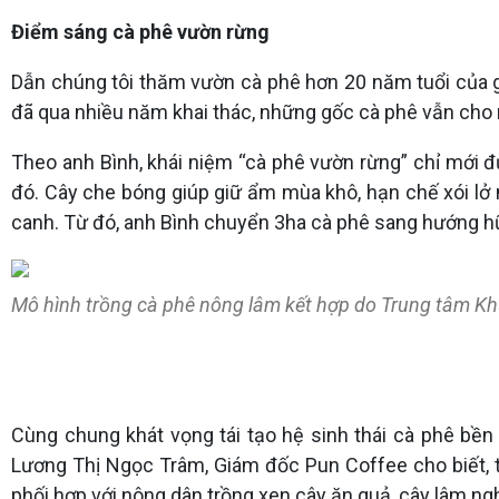
Điểm sáng cà phê vườn rừng
Dẫn chúng tôi thăm vườn cà phê hơn 20 năm tuổi của g
đã qua nhiều năm khai thác, những gốc cà phê vẫn cho nă
Theo anh Bình, khái niệm “cà phê vườn rừng” chỉ mới đ
đó. Cây che bóng giúp giữ ẩm mùa khô, hạn chế xói lở 
canh. Từ đó, anh Bình chuyển 3ha cà phê sang hướng hữ
Mô hình trồng cà phê nông lâm kết hợp do Trung tâm Kh
Cùng chung khát vọng tái tạo hệ sinh thái cà phê bề
Lương Thị Ngọc Trâm, Giám đốc Pun Coffee cho biết, t
phối hợp với nông dân trồng xen cây ăn quả, cây lâm nghi