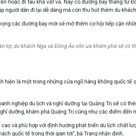
yến hoặc đi tàu khá vất vả. Nay có đường bay thẳng từ Đồ
iúp người dân đi lại dễ dàng mà còn thu hút thêm du khác
vọng các đường bay mới sẽ mở thêm cơ hội tiếp cận những
ận lợi, du khách Nga và Đông Âu vốn ưa khám phá sẽ có th
h hiện là một trong những cửa ngõ hàng không quốc tế q
anh nghiệp du lịch và nghỉ dưỡng tại Quảng Trị sẽ có thê
nghỉ dưỡng, khám phá Quảng Trị cũng như các điểm đến n
u cao và phù hợp với định hướng phát triển du lịch chất lượ
ách quốc tế trong thời gian tới", bà Trang nhận định.