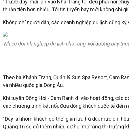
"Trước đây, mỗi lần vào Nha Trang tôi đều phải nối chu
thuận tiện hơn nhiều. Tôi tin tuyến bay mới không chỉ g
Không chỉ người dân, các doanh nghiệp du lịch cũng kỳ 
Nhiều doanh nghiệp du lịch cho rằng, với đường bay thu
Theo bà Khánh Trang, Quản lý Sun Spa Resort, Cam Ran
và nhiều quốc gia Đông Âu.
Khi tuyến Đồng Hới - Cam Ranh đi vào hoạt động, các do
các chương trình kết nối, đưa dòng khách quốc tế đến 
"Đây là nhóm khách có thời gian lưu trú dài, mức chi tiê
Quảng Trị sẽ có thêm nhiều cơ hội mở rộng thị trường kh