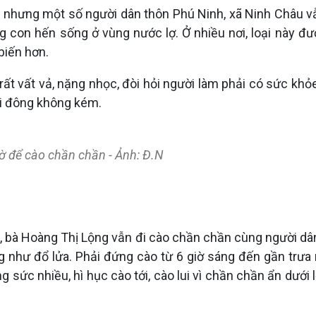
a nhưng một số người dân thôn Phú Ninh, xã Ninh Châu 
 con hến sống ở vùng nước lợ. Ở nhiều nơi, loại này đư
biến hơn.
rất vất vả, nặng nhọc, đòi hỏi người làm phải có sức khỏe
ại đông không kém.
ờ để cào chần chần - Ảnh: Đ.N
 bà Hoàng Thị Lộng vẫn đi cào chần chần cùng người dân
g như đổ lửa. Phải đứng cào từ 6 giờ sáng đến gần trư
ng sức nhiều, hì hục cào tới, cào lui vì chần chần ẩn dư