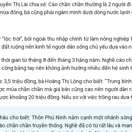
ễn Thị Lài chia sẻ: Cào chần chần thường là 2 người đi cù
 mùa đông, bà cũng phải ngâm mình dưới dòng nước lạnh 
“lộc trời”, bởi ngoài thu nhập chính từ làm nông nghiệp
t đất ruộng nên kinh tế người dân sống chủ yếu dựa vào n
g thời gian từ tháng 8 đến tháng 3 hằng năm. Nghề cào c
 công bằng tay nên không ảnh hưởng nhiều đến hệ sinh t
 3,5 triệu đồng, bà Hoàng Thị Lộng cho biết: “Trung bình 
ợc mùa chần chần mà giá bán cũng cao nên người dân rất
ợc khoảng 20 triệu đồng. Nếu so với việc trồng rau dưa 
âu cho biết: Thôn Phú Ninh nằm cạnh một nhánh sông K
cào chần chần truyền thống. Nghề đã có từ rất lâu và ma