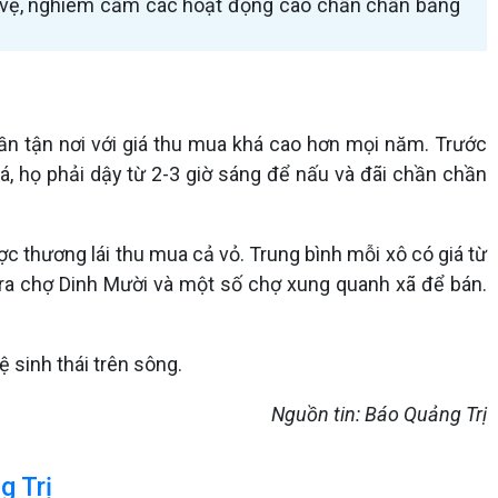
ảo vệ, nghiêm cấm các hoạt động cào chần chần bằng
n tận nơi với giá thu mua khá cao hơn mọi năm. Trước
á, họ phải dậy từ 2-3 giờ sáng để nấu và đãi chần chần
c thương lái thu mua cả vỏ. Trung bình mỗi xô có giá từ
 ra chợ Dinh Mười và một số chợ xung quanh xã để bán.
 sinh thái trên sông.
Nguồn tin: Báo Quảng Trị
g Trị