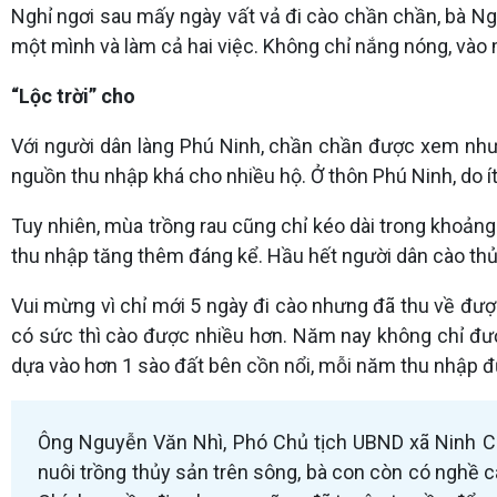
Nghỉ ngơi sau mấy ngày vất vả đi cào chần chần, bà Nguy
một mình và làm cả hai việc. Không chỉ nắng nóng, vào
“Lộc trời” cho
Với người dân làng Phú Ninh, chần chần được xem như 
nguồn thu nhập khá cho nhiều hộ. Ở thôn Phú Ninh, do í
Tuy nhiên, mùa trồng rau cũng chỉ kéo dài trong khoản
thu nhập tăng thêm đáng kể. Hầu hết người dân cào thủ
Vui mừng vì chỉ mới 5 ngày đi cào nhưng đã thu về được
có sức thì cào được nhiều hơn. Năm nay không chỉ đư
dựa vào hơn 1 sào đất bên cồn nổi, mỗi năm thu nhập đư
Ông Nguyễn Văn Nhì, Phó Chủ tịch UBND xã Ninh Ch
nuôi trồng thủy sản trên sông, bà con còn có nghề 