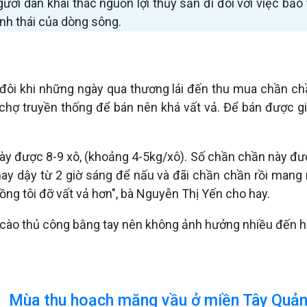
ười dân khai thác nguồn lợi thủy sản đi đôi với việc b
nh thái của dòng sông.
đôi khi những ngày qua thương lái đến thu mua chần chầ
 chợ truyền thống để bán nên khá vất vả. Để bán được gi
gày được 8-9 xô, (khoảng 4-5kg/xô). Số chần chần này đượ
 hay dậy từ 2 giờ sáng để nấu và đãi chần chần rồi mang
ng tôi đỡ vất vả hơn", bà Nguyễn Thị Yến cho hay.
 cào thủ công bằng tay nên không ảnh hưởng nhiều đến hệ
Mùa thu hoạch măng vầu ở miền Tây Quản