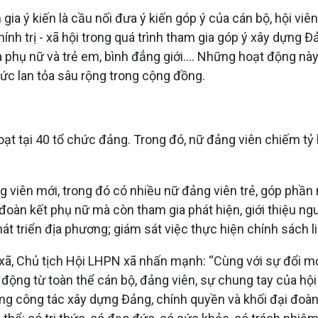
gia ý kiến là cầu nối đưa ý kiến góp ý của cán bộ, hội v
nh trị - xã hội trong quá trình tham gia góp ý xây dựng Đ
a phụ nữ và trẻ em, bình đẳng giới.... Những hoạt động nà
sức lan tỏa sâu rộng trong cộng đồng.
t tại 40 tổ chức đảng. Trong đó, nữ đảng viên chiếm tỷ lệ
 viên mới, trong đó có nhiều nữ đảng viên trẻ, góp phần
 đoàn kết phụ nữ mà còn tham gia phát hiện, giới thiệu n
át triển địa phương; giám sát việc thực hiện chính sách li
ã, Chủ tịch Hội LHPN xã nhấn mạnh: “Cùng với sự đổi mới
 động từ toàn thể cán bộ, đảng viên, sự chung tay của hội
rong công tác xây dựng Đảng, chính quyền và khối đại đoàn 