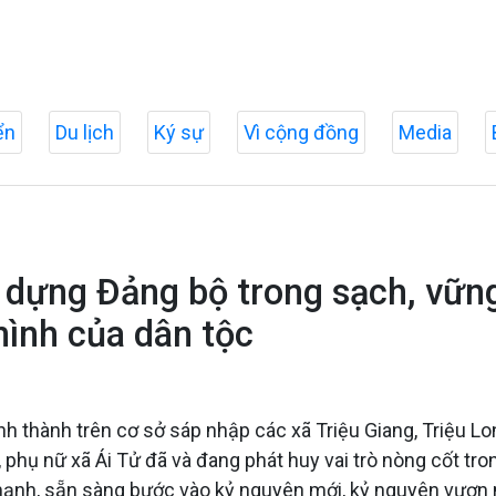
ển
Du lịch
Ký sự
Vì cộng đồng
Media
y dựng Đảng bộ trong sạch, vữn
ình của dân tộc
h thành trên cơ sở sáp nhập các xã Triệu Giang, Triệu Lon
phụ nữ xã Ái Tử đã và đang phát huy vai trò nòng cốt tr
mạnh, sẵn sàng bước vào kỷ nguyên mới, kỷ nguyên vươn 