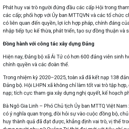
Phát huy vai trò người đứng đầu các cấp Hội trong tham 
các cấp; phối hợp với Ủy ban MTTQVN và các tổ chức chí
có liên quan đến quyền, lợi ích hợp pháp, chính đáng củ
nhập tiếp tục kế thừa, phát triển, tạo sự đồng thuận và 
Đồng hành với công tác xây dựng Đảng
Hiện nay, Đảng bộ xã Ái Tử có hơn 600 đảng viên sinh hoạ
chính quyền và các đoàn thể.
Trong nhiệm kỳ 2020–2025, toàn xã đã kết nạp 138 đảng
Đảng bộ. Hội LHPN xã không chỉ làm tốt vai trò tập hợp,
nạp; tích cực tham gia xây dựng nghị quyết, kế hoạch ph
Bà Ngô Gia Linh – Phó Chủ tịch Ủy ban MTTQ Việt Nam x
có ý nghĩa quan trọng, đòi hỏi sự vào cuộc đồng bộ, chủ
huy thành quả đã đạt được, khẳng định vai trò, vị thế t