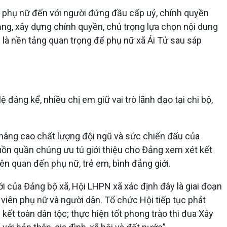
iên phụ nữ đến với người đứng đầu cấp uỷ, chính quyền
ảng, xây dựng chính quyền, chú trọng lựa chọn nội dung
y là nền tảng quan trọng để phụ nữ xã Ái Tử sau sáp
 đáng kể, nhiều chị em giữ vai trò lãnh đạo tại chi bộ,
 nâng cao chất lượng đội ngũ và sức chiến đấu của
guồn quần chúng ưu tú giới thiệu cho Đảng xem xét kết
ên quan đến phụ nữ, trẻ em, bình đẳng giới.
 của Đảng bộ xã, Hội LHPN xã xác định đây là giai đoạn
 viên phụ nữ và người dân. Tổ chức Hội tiếp tục phát
kết toàn dân tộc; thực hiện tốt phong trào thi đua Xây