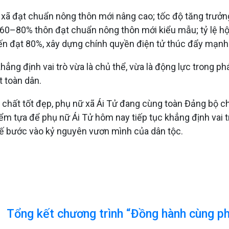
ã đạt chuẩn nông thôn mới nâng cao; tốc độ tăng trưởng 
60–80% thôn đạt chuẩn nông thôn mới kiểu mẫu; tỷ lệ hộ 
ến đạt 80%, xây dựng chính quyền điện tử thúc đẩy mạnh 
ng định vai trò vừa là chủ thể, vừa là động lực trong phát 
t toàn dân.
 chất tốt đẹp, phụ nữ xã Ái Tử đang cùng toàn Đảng bộ ch
iểm tựa để phụ nữ Ái Tử hôm nay tiếp tục khẳng định vai
hế bước vào kỷ nguyên vươn mình của dân tộc.
Tổng kết chương trình “Đồng hành cùng ph