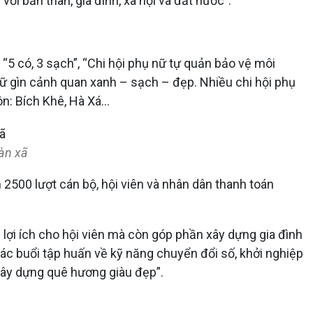
với bản thân, gia đình, xã hội và đất nước”.
“5 có, 3 sạch”, “Chi hội phụ nữ tự quản bảo vệ môi
giữ gìn cảnh quan xanh – sạch – đẹp. Nhiều chi hội phụ
n: Bích Khê, Hà Xá…
àn xã
2500 lượt cán bộ, hội viên và nhân dân thanh toán
 lợi ích cho hội viên mà còn góp phần xây dựng gia đình
ác buổi tập huấn về kỹ năng chuyển đổi số, khởi nghiệp
, xây dựng quê hương giàu đẹp”.