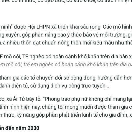
thể: có tri thức, có đạo đức, có sức khỏe, có trách nhiệm 
minh” được Hội LHPN xã triển khai sâu rộng. Các mô hình 
hường xuyên, góp phần nâng cao ý thức bảo vệ môi trường, 
a nhiều thôn đạt chuẩn nông thôn mới kiểu mẫu như thô
em mồ côi, trẻ em nghèo có hoàn cảnh khó khăn trên địa b
 tham gia các tổ chuyển đổi số cộng đồng, hướng dẫn hơn 
 danh điện tử, sử dụng dịch vụ công trực tuyến…
, xã Ái Tử bày tỏ: “Phong trào phụ nữ không chỉ mang lại
 tình hình hiện nay, chúng tôi mong muốn được tham gia c
ến thức, kỹ năng góp phần phát triển kinh tế cho gia đình
iển đến năm 2030