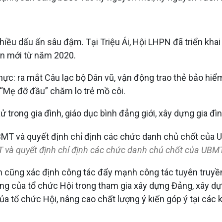
nhiều dấu ấn sâu đậm. Tại Triệu Ái, Hội LHPN đã triển kh
ôn mới từ năm 2020.
thực: ra mắt Câu lạc bộ Dân vũ, vận động trao thẻ bảo hiể
h “Mẹ đỡ đầu” chăm lo trẻ mồ côi.
 trong gia đình, giáo dục bình đẳng giới, xây dựng gia đ
T và quyết định chỉ định các chức danh chủ chốt của UBMT
n cũng xác định công tác đẩy mạnh công tác tuyên truyền,
động của tổ chức Hội trong tham gia xây dựng Đảng, xây d
của tổ chức Hội, nâng cao chất lượng ý kiến góp ý tại các