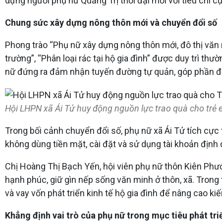
dựng người phụ nữ Quảng Trị thời đại mới với tiêu chí cụ 
Chung sức xây dựng nông thôn mới và chuyển đổi số
Phong trào “Phụ nữ xây dựng nông thôn mới, đô thị văn 
trường”, “Phân loại rác tại hộ gia đình” được duy trì t
nữ đứng ra đảm nhận tuyến đường tự quản, góp phần đư
Hội LHPN xã Ái Tử huy động nguồn lực trao quà cho trẻ 
Trong bối cảnh chuyển đổi số, phụ nữ xã Ái Tử tích cực
không dùng tiền mặt, cài đặt và sử dụng tài khoản định
Chị Hoàng Thị Bạch Yến, hội viên phụ nữ thôn Kiên Phước
hạnh phúc, giữ gìn nếp sống văn minh ở thôn, xã. Trong
và vay vốn phát triển kinh tế hộ gia đình để nâng cao ki
Khẳng định vai trò của phụ nữ trong mục tiêu phát tr