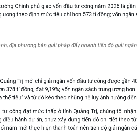
 tướng Chính phủ giao vốn đầu tư công năm 2026 là gần 5
g ương theo định mức tiêu chí hơn 573 tỉ đồng; vốn ngân
nh, địa phương bàn giải pháp đẩy nhanh tiến độ giải ngâ
h Quảng Trị mới chỉ giải ngân vốn đầu tư công được gần 4
hơn 378 tỉ đồng, đạt 9,19%; vốn ngân sách trung ương hơn
thể tiêu” và từ đó kéo theo những hệ luỵ ảnh hưởng đến c
ầu tư công đạt mức thấp ở tỉnh Quảng Trị, chúng tôi nh
điều hành dự án, chưa xây dựng tiến độ chi tiết theo từn
uối năm mới thực hiện thanh toán nên tiến độ giải ngân cá