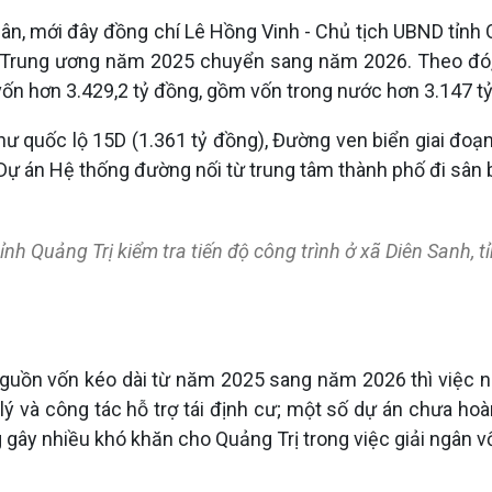
ân, mới đây đồng chí Lê Hồng Vinh - Chủ tịch UBND tỉnh Qu
Trung ương năm 2025 chuyển sang năm 2026. Theo đó, U
vốn hơn 3.429,2 tỷ đồng, gồm vốn trong nước hơn 3.147 t
hư quốc lộ 15D (1.361 tỷ đồng), Đường ven biển giai đoạn
 Dự án Hệ thống đường nối từ trung tâm thành phố đi sân
 Quảng Trị kiểm tra tiến độ công trình ở xã Diên Sanh, t
 nguồn vốn kéo dài từ năm 2025 sang năm 2026 thì việc
lý và công tác hỗ trợ tái định cư; một số dự án chưa hoà
g gây nhiều khó khăn cho Quảng Trị trong việc giải ngân v