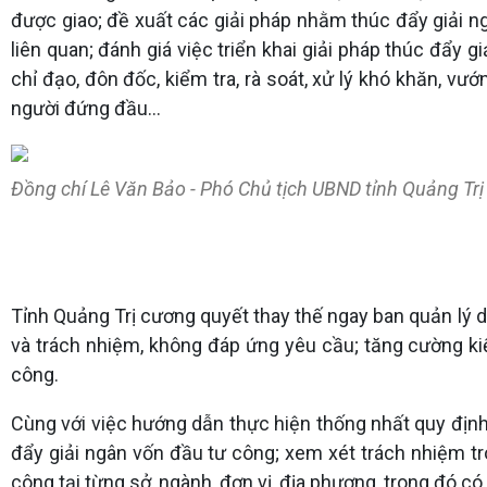
được giao; đề xuất các giải pháp nhằm thúc đẩy giải n
liên quan; đánh giá việc triển khai giải pháp thúc đẩy
chỉ đạo, đôn đốc, kiểm tra, rà soát, xử lý khó khăn, v
người đứng đầu…
Đồng chí Lê Văn Bảo - Phó Chủ tịch UBND tỉnh Quảng Trị 
Tỉnh Quảng Trị cương quyết thay thế ngay ban quản lý d
và trách nhiệm, không đáp ứng yêu cầu; tăng cường kiể
công.
Cùng với việc hướng dẫn thực hiện thống nhất quy định c
đẩy giải ngân vốn đầu tư công; xem xét trách nhiệm tro
công tại từng sở, ngành, đơn vị, địa phương, trong đó c