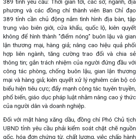
389 tỉnh yêu cầu: Thời gian tới, các sở, ngành, địa
phương và các đồng chí thành viên Ban Chỉ đạo
389 tỉnh cần chủ động nắm tình hình địa bàn, tập
trung vào biên giới, cửa khẩu, quốc lộ, kiên quyết
không để hình thành "điểm nóng" buôn lậu và gian
lận thương mại, hàng giả; nâng cao hiệu quả phối
hợp liên ngành, tăng cường trao đổi và chia sẻ
thông tin; gắn trách nhiệm của người đứng đầu với
công tác phòng, chống buôn lậu, gian lận thương
mại và hàng giả; kiên quyết xử lý nghiêm cán bộ có
biểu hiện tiêu cực; đẩy mạnh công tác tuyên truyền,
phổ biến, giáo dục pháp luật nhằm nâng cao ý thức
của người dân và doanh nghiệp.
Đối với mặt hàng xăng dầu, đồng chí Phó Chủ tịch
UBND tỉnh yêu cầu phải kiểm soát chặt chẽ nguồn
gốc, hóa đơn chứng từ, chất lượng, việc chấp hành