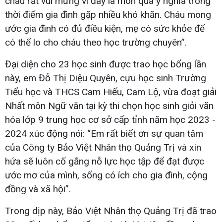
cháu rất vui mừng vì đây là món quà ý nghĩa trong
thời điểm gia đình gặp nhiều khó khăn. Cháu mong
ước gia đình có đủ điều kiện, mẹ có sức khỏe để
có thể lo cho cháu theo học trường chuyên”.
Đại diện cho 23 học sinh được trao học bổng lần
này, em Đỗ Thị Diệu Quyên, cựu học sinh Trường
Tiểu học và THCS Cam Hiếu, Cam Lộ, vừa đoạt giải
Nhất môn Ngữ văn tại kỳ thi chọn học sinh giỏi văn
hóa lớp 9 trung học cơ sở cấp tỉnh năm học 2023 -
2024 xúc động nói: “Em rất biết ơn sự quan tâm
của Công ty Bảo Việt Nhân thọ Quảng Trị và xin
hứa sẽ luôn cố gắng nỗ lực học tập để đạt được
ước mơ của mình, sống có ích cho gia đình, cộng
đồng và xã hội”.
Trong dịp này, Bảo Việt Nhân thọ Quảng Trị đã trao