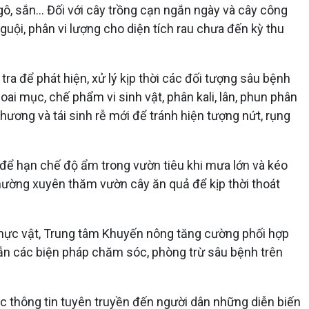
gô, sắn... Đối với cây trồng cạn ngắn ngày và cây công
guội, phân vi lượng cho diện tích rau chưa đến kỳ thu
tra để phát hiện, xử lý kịp thời các đối tượng sâu bệnh
oai mục, chế phẩm vi sinh vật, phân kali, lân, phun phân
 thương và tái sinh rễ mới để tránh hiện tượng nứt, rụng
t để hạn chế độ ẩm trong vườn tiêu khi mưa lớn và kéo
 Thường xuyên thăm vườn cây ăn quả để kịp thời thoát
ệthực vật, Trung tâm Khuyến nông tăng cường phối hợp
ẫn các biện pháp chăm sóc, phòng trừ sâu bệnh trên
c thông tin tuyên truyền đến người dân những diễn biến