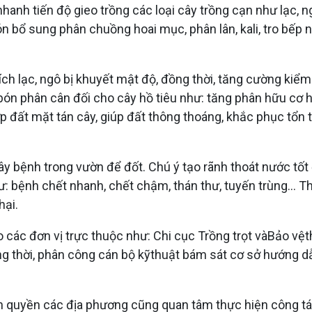
hanh tiến độ gieo trồng các loại cây trồng cạn như lạc, n
n bổ sung phân chuồng hoai mục, phân lân, kali, tro bếp n
ch lạc, ngô bị khuyết mật độ, đồng thời, tăng cường kiểm 
 bón phân cân đối cho cây hồ tiêu như: tăng phân hữu cơ h
 lớp đất mặt tán cây, giúp đất thông thoáng, khắc phục tổn
cây bệnh trong vườn để đốt. Chú ý tạo rãnh thoát nước tố
hư: bệnh chết nhanh, chết chậm, thán thư, tuyến trùng...
hại.
o các đơn vị trực thuộc như: Chi cục Trồng trọt vàBảo v
ng thời, phân công cán bộ kỹthuật bám sát cơ sở hướng d
nh quyền các địa phương cũng quan tâm thực hiện công tá