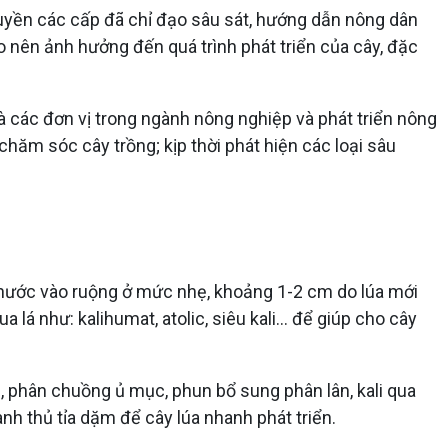
quyền các cấp đã chỉ đạo sâu sát, hướng dẫn nông dân
eo nên ảnh hưởng đến quá trình phát triển của cây, đặc
và các đơn vị trong ngành nông nghiệp và phát triển nông
chăm sóc cây trồng; kịp thời phát hiện các loại sâu
o nước vào ruộng ở mức nhẹ, khoảng 1-2 cm do lúa mới
lá như: kalihumat, atolic, siêu kali... để giúp cho cây
 phân chuồng ủ mục, phun bổ sung phân lân, kali qua
anh thủ tỉa dặm để cây lúa nhanh phát triển.