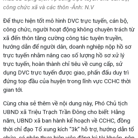
công chức xã và các thôn -Ảnh: N.V
Để thực hiện tốt mô hình DVC trực tuyến, cán bộ,
công chức, người hoạt động không chuyên trách từ
xã đến thôn tăng cường công tác tuyên truyền,
hướng dẫn để người dân, doanh nghiệp nộp hồ sơ
trực tuyến nhằm nâng cao số lượng hồ sơ xử lý
trực tuyến, hoàn thành chỉ tiêu về cung cấp, sử
dụng DVC trực tuyến được giao, phấn đấu duy trì
đứng top đầu của huyện trong lĩnh vực CCHC thời
gian tới.
Cùng chia sẻ thêm về nội dung này, Phó Chủ tịch
UBND xã Triệu Trạch Trần Đông cho biết: Hằng
năm, UBND xã ban hành kế hoạch về CCHC, đồng
thời chỉ đạo Tổ xung kích “3k” hỗ trợ, hướng dẫn tổ
chức, cá nhân thực hiện việc đăng ký tài khoản, nộp