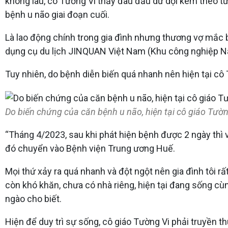
không lâu, cô Tường Vi thấy đau đầu dữ dội kèm theo t
bệnh u não giai đoạn cuối.
Là lao động chính trong gia đình nhưng thương vợ mắc 
dụng cụ du lịch JINQUAN Việt Nam (Khu công nghiệp Nam
Tuy nhiên, do bệnh diễn biến quá nhanh nên hiện tại cô 
Do biến chứng của căn bệnh u não, hiện tại cô giáo Tường 
“Tháng 4/2023, sau khi phát hiện bệnh được 2 ngày thì v
đó chuyển vào Bệnh viện Trung ương Huế.
Mọi thứ xảy ra quá nhanh và đột ngột nên gia đình tôi rất
còn khó khăn, chưa có nhà riêng, hiện tại đang sống cùn
ngào cho biết.
Hiện để duy trì sự sống, cô giáo Tường Vi phải truyền th