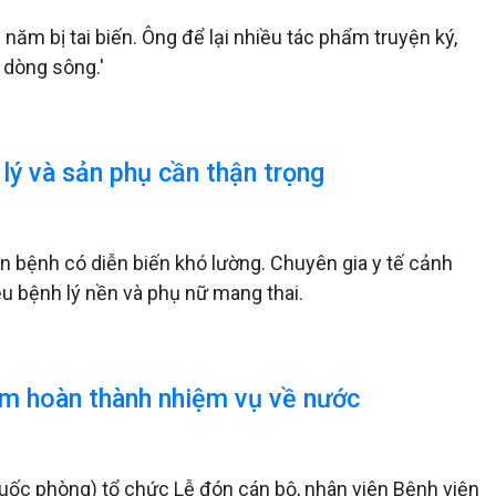
m bị tai biến. Ông để lại nhiều tác phẩm truyện ký,
ho dòng sông.'
 lý và sản phụ cần thận trọng
ện bệnh có diễn biến khó lường. Chuyên gia y tế cảnh
iều bệnh lý nền và phụ nữ mang thai.
am hoàn thành nhiệm vụ về nước
 Quốc phòng) tổ chức Lễ đón cán bộ, nhân viên Bệnh viện