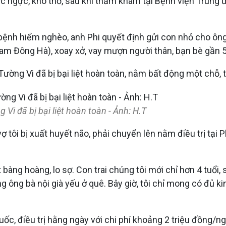
ức ngực, khó thở, sau khi thăm khám tại Bệnh viện Trun
bệnh hiểm nghèo, anh Phi quyết định gửi con nhỏ cho ôn
 Đông Hà), xoay xở, vay mượn người thân, bạn bè gần 500
Tường Vi đã bị bại liệt hoàn toàn, nằm bất động một chỗ, t
Vi đã bị bại liệt hoàn toàn - Ảnh: H.T
ợ tôi bị xuất huyết não, phải chuyển lên nằm điều trị tại
 bàng hoàng, lo sợ. Con trai chúng tôi mới chỉ hơn 4 tuổi,
g ông bà nội già yếu ở quê. Bây giờ, tôi chỉ mong có đủ ki
uốc, điều trị hằng ngày với chi phí khoảng 2 triệu đồng/ng