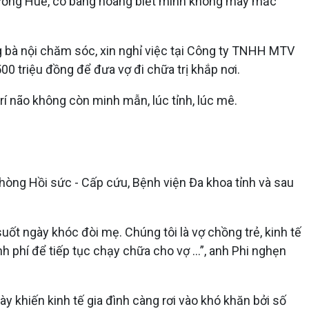
g ương Huế, cô bàng hoàng biết mình không may mắc
g bà nội chăm sóc, xin nghỉ việc tại Công ty TNHH MTV
 triệu đồng để đưa vợ đi chữa trị khắp nơi.
rí não không còn minh mẫn, lúc tỉnh, lúc mê.
 Phòng Hồi sức - Cấp cứu, Bệnh viện Đa khoa tỉnh và sau
 suốt ngày khóc đòi mẹ. Chúng tôi là vợ chồng trẻ, kinh tế
nh phí để tiếp tục chạy chữa cho vợ …”, anh Phi nghẹn
ày khiến kinh tế gia đình càng rơi vào khó khăn bởi số