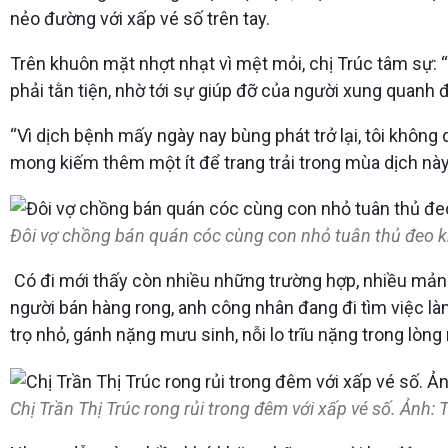
nẻo đường với xấp vé số trên tay.
Trên khuôn mặt nhợt nhạt vì mệt mỏi, chị Trúc tâm sự: 
phải tằn tiện, nhờ tới sự giúp đỡ của người xung quanh 
“Vì dịch bệnh mấy ngày nay bùng phát trở lại, tôi không 
mong kiếm thêm một ít để trang trải trong mùa dịch này
Đôi vợ chồng bán quán cóc cùng con nhỏ tuân thủ đeo k
Có đi mới thấy còn nhiều những trường hợp, nhiều mảnh
người bán hàng rong, anh công nhân đang đi tìm việc l
trọ nhỏ, gánh nặng mưu sinh, nỗi lo trĩu nặng trong lòng
Chị Trần Thị Trúc rong rủi trong đêm với xấp vé số. Ảnh: 