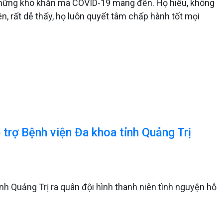
 những khó khăn mà COVID-19 mang đến. Họ hiểu, không
, rất dễ thấy, họ luôn quyết tâm chấp hành tốt mọi
ỗ trợ Bệnh viện Đa khoa tỉnh Quảng Trị
h Quảng Trị ra quân đội hình thanh niên tình nguyện hỗ