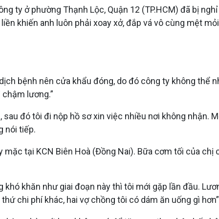
công ty ở phường Thạnh Lộc, Quận 12 (TP.HCM) đã bị nghỉ
g liền khiến anh luôn phải xoay xở, đắp vá vô cùng mệt mỏi
dịch bệnh nên cửa khẩu đóng, do đó công ty không thể n
ị chậm lương.”
sau đó tôi đi nộp hồ sơ xin việc nhiều nơi không nhận. Mới 
 nói tiếp.
may mặc tại KCN Biên Hoà (Đồng Nai). Bữa cơm tối của chị
khó khăn như giai đoạn này thì tôi mới gặp lần đầu. Lươ
đủ thứ chi phí khác, hai vợ chồng tôi có dám ăn uống gì hơn”