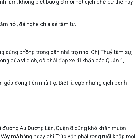
h lắm, không biết bao giờ mới hết dịch chứ cứ thế này
ăm hỏi, đã nghe chia sẻ tâm tư.
ng cùng chồng trong căn nhà trọ nhỏ. Chị Thuỷ tâm sự,
ng cửa vì dịch, cô phải đạp xe đi khắp các Quận 1,
góp đóng tiền nhà trọ. Biết là cực nhưng dịch bệnh
 tại đường Âu Dương Lân, Quận 8 cũng khó khăn muôn
m. Vậy mà hàng ngày chị Trúc vẫn phải rong ruổi khắp mọi