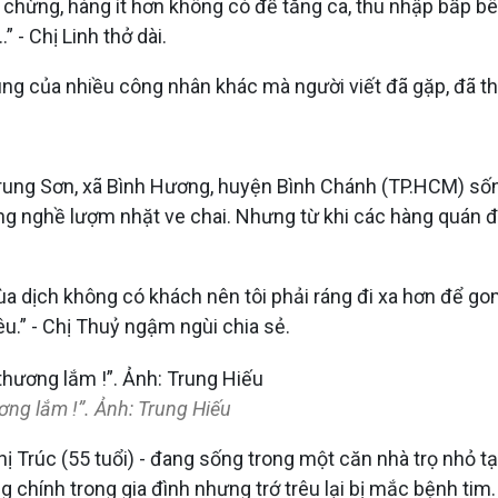
ừng, hàng ít hơn không có để tăng ca, thu nhập bấp bên
 - Chị Linh thở dài.
ng của nhiều công nhân khác mà người viết đã gặp, đã th
 Trung Sơn, xã Bình Hương, huyện Bình Chánh (TP.HCM) số
ng nghề lượm nhặt ve chai. Nhưng từ khi các hàng quán đó
dịch không có khách nên tôi phải ráng đi xa hơn để gom 
u.” - Chị Thuỷ ngậm ngùi chia sẻ.
ương lắm !”. Ảnh: Trung Hiếu
hị Trúc (55 tuổi) - đang sống trong một căn nhà trọ nhỏ
ộng chính trong gia đình nhưng trớ trêu lại bị mắc bệnh ti