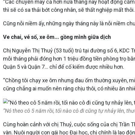
“Các chuyền may cả hơn nửa tháng nay hoạt động cầm ch
thì sẽ có sa thải bớt công nhân, sẽ thất nghiệp mất thôi…”
Cũng nỗi niềm ấy, những ngày tháng này là nỗi niềm chu
Ve chai, vé số, xe ôm... gồng mình giữa dịch
Chị Nguyễn Thị Thuỷ (53 tuổi) trú tại đường số 6, KDC
mỗi tháng phải đóng hơn 1 triệu đồng tiền phòng trọ bằ
Quận 5 và Quận 7… chỉ để cố kiếm được nhiều hơn.
“Chồng tôi chạy xe ôm nhưng đau ốm thường xuyên, mùa 
cũng chẳng ai muốn nên ráng chịu thôi, có nhiêu ăn nhiê
“Nó theo cô 5 năm rồi, tối nào cô đi cũng tự nhảy lên, th
Cùng hoàn cảnh với chị Thuỷ, cuộc sống của chị Trần T
vàn. Nuôi người con gái học Đại học, chị chính là lao đ